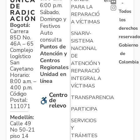
ÚNICA
-
6:00 p.m.
DE
PARA LA
Todos
RADIC
Sábado,
REPARACIÓN
ACIÓN
Domingo y
los
A VÍCTIMAS
Bogotá:
Festivos
derechos
Carrera
Auto
SNARIV-
reservado
85D No.
consulta
SISTEMA
46A – 65
Gobierno
Puntos de
NACIONAL
Complejo
Atención y
de
logístico
DE
Centros
Colombia
San
ATENCIÓN Y
Regionales
Cayetano
REPARACIÓN
Unidad en
Horario:
INTEGRAL A
línea
8:00 a.m. –
VÍCTIMAS
4:00 p.m.
Código
Centro
TRANSPARENCIA
Postal:
de
relevo
111071
PARTICIPA
Medellín:
SERVICIOS
Calle 49
Y
No 50-21
TRÁMITES
piso 14