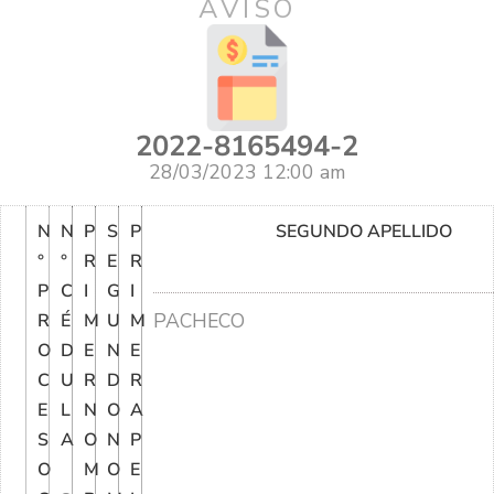
AVISO
2022-8165494-2
28/03/2023 12:00 am
N
N
P
S
P
SEGUNDO APELLIDO
°
°
R
E
R
P
C
I
G
I
PACHECO
R
É
M
U
M
O
D
E
N
E
C
U
R
D
R
E
L
N
O
A
S
A
O
N
P
O
M
O
E