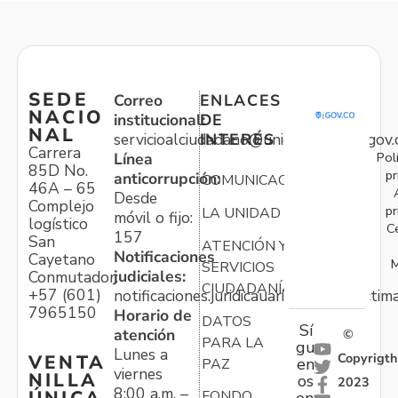
SEDE
Correo
ENLACES
NACIO
institucional:
DE
NAL
servicioalciudadano@unidadvictimas.gov.
INTERÉS
Carrera
Pol
Línea
85D No.
pr
anticorrupción:
COMUNICACIONES
46A – 65
Desde
Complejo
pr
LA UNIDAD
móvil o fijo:
logístico
C
157
San
ATENCIÓN Y
Notificaciones
Cayetano
M
SERVICIOS
judiciales:
Conmutador:
CIUDADANÍA
+57 (601)
notificaciones.juridicauariv@unidadvictim
7965150
Horario de
DATOS
Sí
atención
©
PARA LA
gu
Lunes a
Copyrigth
VENTA
en
PAZ
viernes
NILLA
os
2023
8:00 a.m. –
FONDO
en: