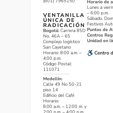
(601) 7965150
Horario de a
Lunes a viern
– 6:00 p.m.
VENTANILLA
Sábado, Dom
ÚNICA DE
Festivos Aut
RADICACIÓN
Puntos de A
Bogotá:
Carrera 85D
Centros Reg
No. 46A – 65
Unidad en l
Complejo logístico
San Cayetano
Horario: 8:00 a.m. –
Centro d
4:00 p.m.
Código Postal:
111071
Medellín:
Calle 49 No 50-21
piso 14
Edificio del Café
Horario:
8:00 a.m. – 12:00 m. y
2:00 p.m. – 4:00 p.m.