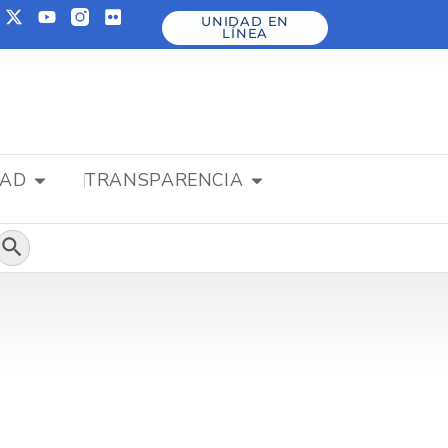
UNIDAD EN
LÍNEA
DAD
TRANSPARENCIA
Botón de búsqueda