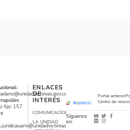
ENLACES
ucional:
DE
udadano@unidadvictimas.gov.co
Portal anterior
Po
INTERÉS
rrupción:
Centro de relevo
 fijo: 157
es
COMUNICACIONES
Síguenos
en:
LA UNIDAD
s.juridicauariv@unidadvictimas.gov.co