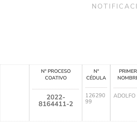
NOTIFICAC
N° PROCESO
N°
PRIME
COATIVO
CÉDULA
NOMBR
126290
ADOLFO
2022-
99
8164411-2