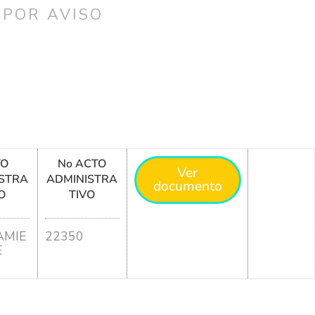
 POR AVISO
TO
No ACTO
Ver
STRA
ADMINISTRA
documento
O
TIVO
MIE
22350
E