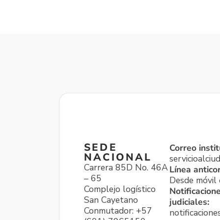
SEDE
Correo instit
NACIONAL
servicioalci
Carrera 85D No. 46A
Línea antico
– 65
Desde móvil o
Complejo logístico
Notificacion
San Cayetano
judiciales:
Conmutador: +57
notificacione