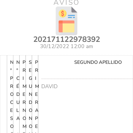
AVISO
202171122978392
30/12/2022 12:00 am
N
N
P
S
P
SEGUNDO APELLIDO
°
°
R
E
R
P
C
I
G
I
DAVID
R
É
M
U
M
O
D
E
N
E
C
U
R
D
R
E
L
N
O
A
S
A
O
N
P
O
M
O
E