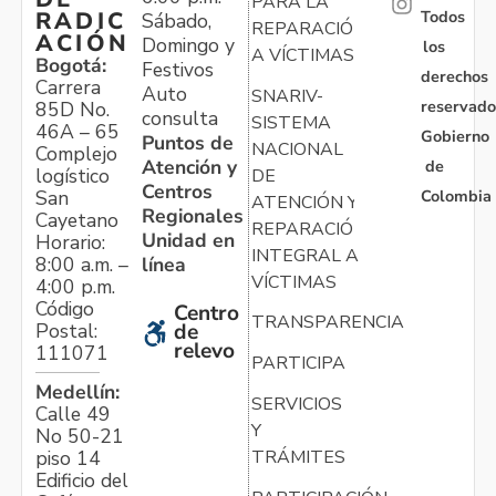
PARA LA
Todos
RADIC
Sábado,
REPARACIÓN
ACIÓN
Domingo y
los
A VÍCTIMAS
Bogotá:
Festivos
derechos
Carrera
Auto
SNARIV-
reservado
85D No.
consulta
SISTEMA
46A – 65
Gobierno
Puntos de
NACIONAL
Complejo
Atención y
de
logístico
DE
Centros
Colombia
San
ATENCIÓN Y
Regionales
Cayetano
REPARACIÓN
Unidad en
Horario:
INTEGRAL A
línea
8:00 a.m. –
VÍCTIMAS
4:00 p.m.
Código
Centro
TRANSPARENCIA
Postal:
de
relevo
111071
PARTICIPA
Medellín:
SERVICIOS
Calle 49
Y
No 50-21
TRÁMITES
piso 14
Edificio del