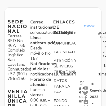
SEDE
Correo
ENLACES
NACIO
institucional:
DE
NAL
servicioalciudadano@unidadvictimas.gov.
INTERÉS
Carrera
Pol
Línea
85D No.
pr
anticorrupción:
COMUNICACIONES
46A – 65
Desde
Complejo
pr
LA UNIDAD
móvil o fijo:
logístico
C
157
San
ATENCIÓN Y
Notificaciones
Cayetano
M
SERVICIOS
judiciales:
Conmutador:
CIUDADANÍA
+57 (601)
notificaciones.juridicauariv@unidadvictim
7965150
Horario de
DATOS
Sí
atención
©
PARA LA
gu
Lunes a
Copyrigth
VENTA
en
PAZ
viernes
NILLA
os
2023
8:00 a.m. –
ÚNICA
FONDO
en:
-
6:00 p.m.
DE