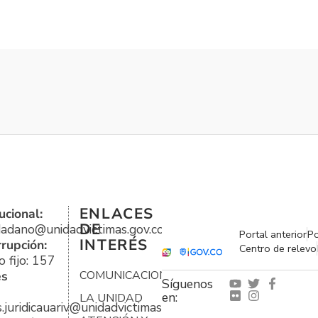
ENLACES
ucional:
DE
udadano@unidadvictimas.gov.co
Portal anterior
Po
INTERÉS
rrupción:
Centro de relevo
 fijo: 157
es
COMUNICACIONES
Síguenos
en:
LA UNIDAD
s.juridicauariv@unidadvictimas.gov.co