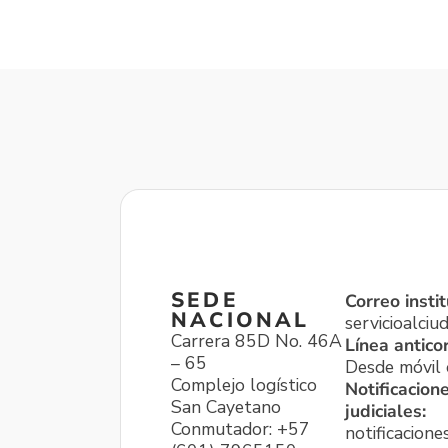
SEDE
Correo instit
NACIONAL
servicioalci
Carrera 85D No. 46A
Línea antico
– 65
Desde móvil o
Complejo logístico
Notificacion
San Cayetano
judiciales:
Conmutador: +57
notificacione