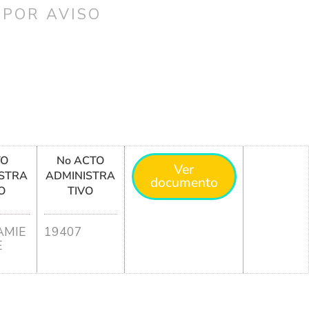
 POR AVISO
TO
No ACTO
Ver
STRA
ADMINISTRA
documento
O
TIVO
MIE
19407
E