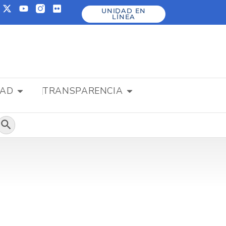
UNIDAD EN
LÍNEA
DAD
TRANSPARENCIA
Botón de búsqueda