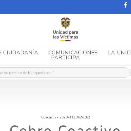
S CIUDADANÍA
COMUNICACIONES
LA UNI
PARTICIPA
r:
Coactivos
»
202071113624182
Cobro Coactivo