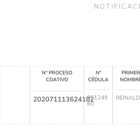
NOTIFICAC
N° PROCESO
N°
PRIME
COATIVO
CÉDULA
NOMBR
961249
REINAL
202071113624182
80