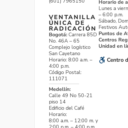
(601) 7965150
Horario de a
Lunes a viern
– 6:00 p.m.
VENTANILLA
Sábado, Dom
ÚNICA DE
Festivos Aut
RADICACIÓN
Puntos de A
Bogotá:
Carrera 85D
Centros Reg
No. 46A – 65
Unidad en l
Complejo logístico
San Cayetano
Horario: 8:00 a.m. –
Centro d
4:00 p.m.
Código Postal:
111071
Medellín:
Calle 49 No 50-21
piso 14
Edificio del Café
Horario:
8:00 a.m. – 12:00 m. y
2:00 p.m. – 4:00 p.m.