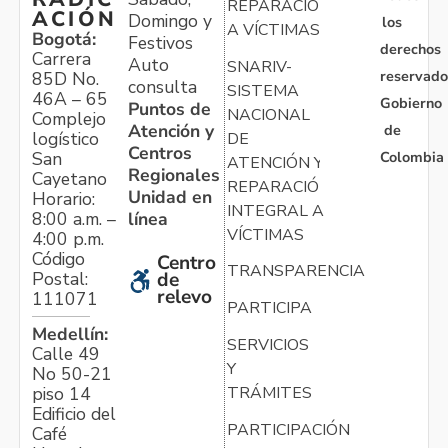
REPARACIÓN
ACIÓN
Domingo y
los
A VÍCTIMAS
Bogotá:
Festivos
derechos
Carrera
Auto
SNARIV-
reservado
85D No.
consulta
SISTEMA
46A – 65
Gobierno
Puntos de
NACIONAL
Complejo
Atención y
de
logístico
DE
Centros
Colombia
San
ATENCIÓN Y
Regionales
Cayetano
REPARACIÓN
Unidad en
Horario:
INTEGRAL A
línea
8:00 a.m. –
VÍCTIMAS
4:00 p.m.
Código
Centro
TRANSPARENCIA
Postal:
de
relevo
111071
PARTICIPA
Medellín:
SERVICIOS
Calle 49
Y
No 50-21
TRÁMITES
piso 14
Edificio del
PARTICIPACIÓN
Café