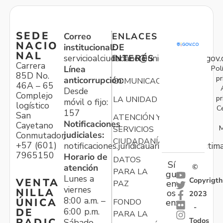
SEDE
Correo
ENLACES
NACIO
institucional:
DE
NAL
servicioalciudadano@unidadvictimas.gov.
INTERÉS
Carrera
Pol
Línea
85D No.
pr
anticorrupción:
COMUNICACIONES
46A – 65
Desde
Complejo
pr
LA UNIDAD
móvil o fijo:
logístico
C
157
San
ATENCIÓN Y
Notificaciones
Cayetano
M
SERVICIOS
judiciales:
Conmutador:
CIUDADANÍA
+57 (601)
notificaciones.juridicauariv@unidadvictim
7965150
Horario de
DATOS
Sí
atención
©
PARA LA
gu
Lunes a
Copyrigth
VENTA
en
PAZ
viernes
NILLA
os
2023
8:00 a.m. –
ÚNICA
FONDO
en:
-
6:00 p.m.
DE
PARA LA
Todos
RADIC
Sábado,