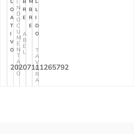
C
I
B
M
L
N
O
R
B
L
D
A
E
R
I
O
C
T
E
D
U
I
A
O
M
B
V
E
E
N
O
T
L
T
A
A
V
20207111265792
D
E
O
R
A