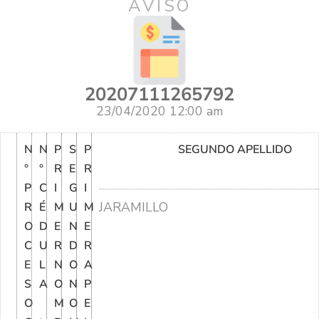
AVISO
20207111265792
23/04/2020 12:00 am
N
N
P
S
P
SEGUNDO APELLIDO
°
°
R
E
R
P
C
I
G
I
JARAMILLO
R
É
M
U
M
O
D
E
N
E
C
U
R
D
R
E
L
N
O
A
S
A
O
N
P
O
M
O
E