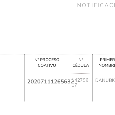
NOTIFICAC
N° PROCESO
N°
PRIME
COATIVO
CÉDULA
NOMBR
142796
DANUBI
20207111265632
17