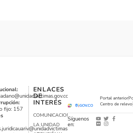
ENLACES
ucional:
DE
udadano@unidadvictimas.gov.co
Portal anterior
Po
INTERÉS
rrupción:
Centro de relevo
 fijo: 157
es
COMUNICACIONES
Síguenos
en:
LA UNIDAD
s.juridicauariv@unidadvictimas.gov.co