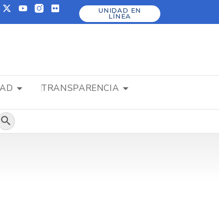
UNIDAD EN
LÍNEA
DAD
TRANSPARENCIA
Botón de búsqueda