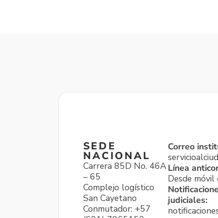
SEDE
Correo instit
NACIONAL
servicioalci
Carrera 85D No. 46A
Línea antico
– 65
Desde móvil o
Complejo logístico
Notificacion
San Cayetano
judiciales:
Conmutador: +57
notificacione