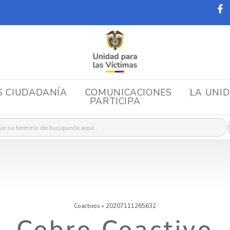
S CIUDADANÍA
COMUNICACIONES
LA UNI
PARTICIPA
r:
Coactivos
»
20207111265632
Cobro Coactivo