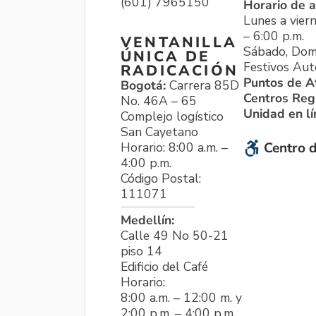
(601) 7965150
Horario de a
Lunes a viern
– 6:00 p.m.
VENTANILLA
Sábado, Dom
ÚNICA DE
Festivos Aut
RADICACIÓN
Puntos de A
Bogotá:
Carrera 85D
Centros Reg
No. 46A – 65
Unidad en l
Complejo logístico
San Cayetano
Horario: 8:00 a.m. –
Centro d
4:00 p.m.
Código Postal:
111071
Medellín:
Calle 49 No 50-21
piso 14
Edificio del Café
Horario:
8:00 a.m. – 12:00 m. y
2:00 p.m. – 4:00 p.m.