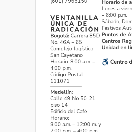
(601) 7965150
Horario de a
Lunes a viern
– 6:00 p.m.
VENTANILLA
Sábado, Dom
ÚNICA DE
Festivos Aut
RADICACIÓN
Puntos de A
Bogotá:
Carrera 85D
Centros Reg
No. 46A – 65
Unidad en l
Complejo logístico
San Cayetano
Horario: 8:00 a.m. –
Centro d
4:00 p.m.
Código Postal:
111071
Medellín:
Calle 49 No 50-21
piso 14
Edificio del Café
Horario:
8:00 a.m. – 12:00 m. y
2:00 p.m. – 4:00 p.m.