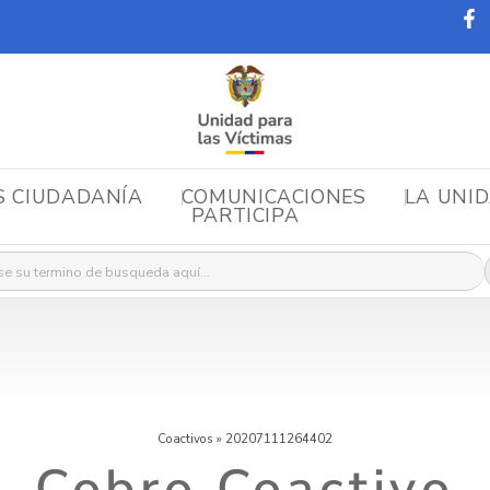
S CIUDADANÍA
COMUNICACIONES
LA UNI
PARTICIPA
r:
Coactivos
»
20207111264402
Cobro Coactivo