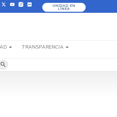
UNIDAD EN
LÍNEA
DAD
TRANSPARENCIA
Botón de búsqueda