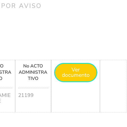
 POR AVISO
TO
No ACTO
Ver
STRA
ADMINISTRA
documento
O
TIVO
MIE
21199
E