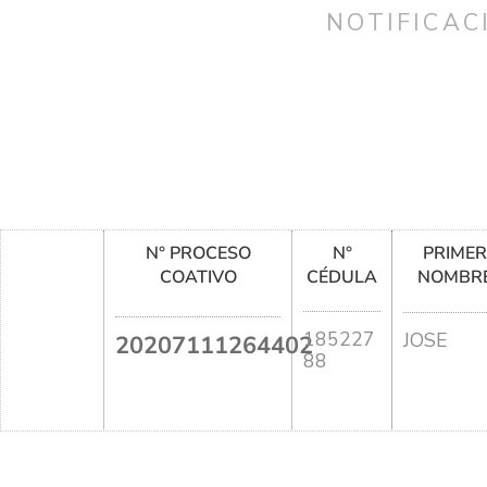
NOTIFICAC
N° PROCESO
N°
PRIME
COATIVO
CÉDULA
NOMBR
185227
JOSE
20207111264402
88