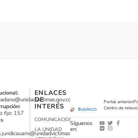
ENLACES
ucional:
DE
udadano@unidadvictimas.gov.co
Portal anterior
Po
INTERÉS
rrupción:
Centro de relevo
 fijo: 157
es
COMUNICACIONES
Síguenos
en:
LA UNIDAD
s.juridicauariv@unidadvictimas.gov.co