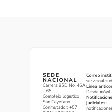
SEDE
Correo instit
NACIONAL
servicioalci
Carrera 85D No. 46A
Línea antico
– 65
Desde móvil o
Complejo logístico
Notificacion
San Cayetano
judiciales:
Conmutador: +57
notificacione