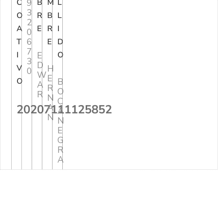
C
9
B
M
L
3
O
R
B
L
2
A
E
R
I
0
6
T
E
D
7
I
E
O
3
D
V
H
0
W
E
O
B
A
R
O
R
N
C
20207111125852
A
A
N
N
E
G
R
A