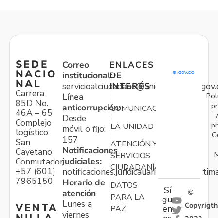
SEDE
Correo
ENLACES
NACIO
institucional:
DE
NAL
servicioalciudadano@unidadvictimas.gov.
INTERÉS
Carrera
Pol
Línea
85D No.
pr
anticorrupción:
COMUNICACIONES
46A – 65
Desde
Complejo
pr
LA UNIDAD
móvil o fijo:
logístico
C
157
San
ATENCIÓN Y
Notificaciones
Cayetano
M
SERVICIOS
judiciales:
Conmutador:
CIUDADANÍA
+57 (601)
notificaciones.juridicauariv@unidadvictim
7965150
Horario de
DATOS
Sí
atención
©
PARA LA
gu
Lunes a
Copyrigth
VENTA
en
PAZ
viernes
NILLA
os