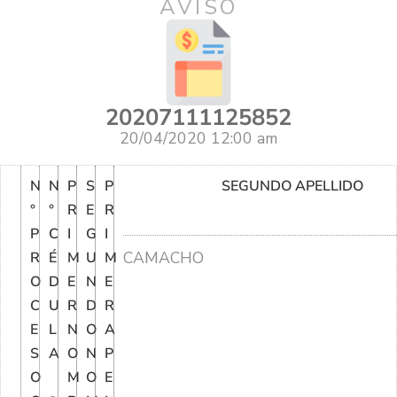
AVISO
20207111125852
20/04/2020 12:00 am
N
N
P
S
P
SEGUNDO APELLIDO
°
°
R
E
R
P
C
I
G
I
CAMACHO
R
É
M
U
M
O
D
E
N
E
C
U
R
D
R
E
L
N
O
A
S
A
O
N
P
O
M
O
E