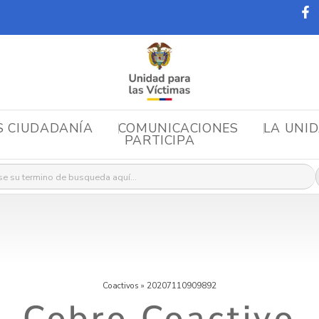
S CIUDADANÍA
COMUNICACIONES
LA UNI
PARTICIPA
r:
Coactivos
»
20207110909892
Cobro Coactivo