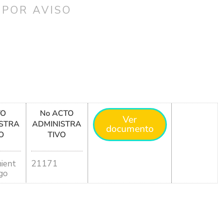
 POR AVISO
TO
No ACTO
Ver
STRA
ADMINISTRA
documento
O
TIVO
ient
21171
go