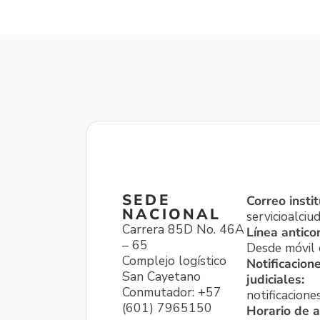
SEDE
Correo instit
NACIONAL
servicioalci
Carrera 85D No. 46A
Línea antico
– 65
Desde móvil o
Complejo logístico
Notificacion
San Cayetano
judiciales:
Conmutador: +57
notificacione
(601) 7965150
Horario de a