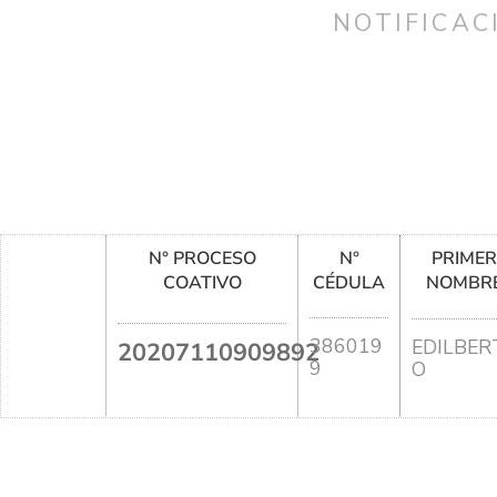
NOTIFICAC
N° PROCESO
N°
PRIME
COATIVO
CÉDULA
NOMBR
386019
EDILBER
20207110909892
9
O