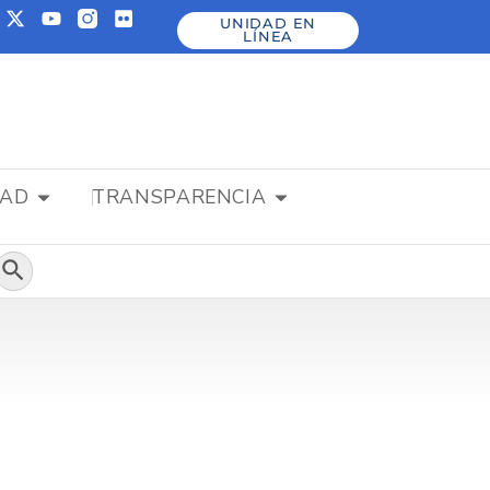
UNIDAD EN
LÍNEA
DAD
TRANSPARENCIA
Botón de búsqueda