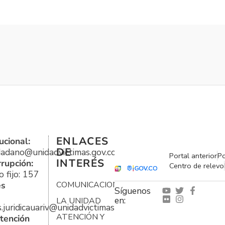
ENLACES
ucional:
DE
udadano@unidadvictimas.gov.co
Portal anterior
Po
INTERÉS
rrupción:
Centro de relevo
 fijo: 157
es
COMUNICACIONES
Síguenos
en:
LA UNIDAD
s.juridicauariv@unidadvictimas.gov.co
ATENCIÓN Y
tención