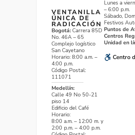
Lunes a viern
– 6:00 p.m.
VENTANILLA
Sábado, Dom
ÚNICA DE
Festivos Aut
RADICACIÓN
Puntos de A
Bogotá:
Carrera 85D
Centros Reg
No. 46A – 65
Unidad en l
Complejo logístico
San Cayetano
Horario: 8:00 a.m. –
Centro d
4:00 p.m.
Código Postal:
111071
Medellín:
Calle 49 No 50-21
piso 14
Edificio del Café
Horario:
8:00 a.m. – 12:00 m. y
2:00 p.m. – 4:00 p.m.
Código Postal: