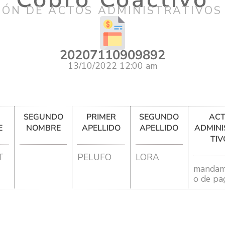
IÓN DE ACTOS ADMINISTRATIVOS
20207110909892
13/10/2022 12:00 am
R
SEGUNDO
PRIMER
SEGUNDO
AC
E
NOMBRE
APELLIDO
APELLIDO
ADMINI
TIV
T
PELUFO
LORA
mandam
o de pa