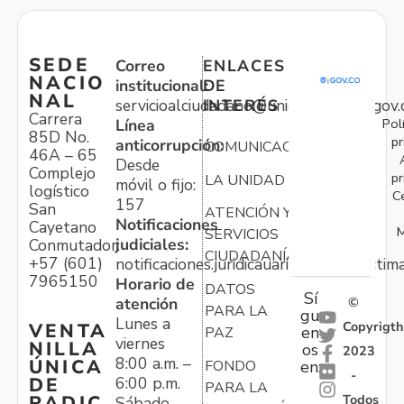
SEDE
Correo
ENLACES
NACIO
institucional:
DE
NAL
servicioalciudadano@unidadvictimas.gov.
INTERÉS
Carrera
Pol
Línea
85D No.
pr
anticorrupción:
COMUNICACIONES
46A – 65
Desde
Complejo
pr
LA UNIDAD
móvil o fijo:
logístico
C
157
San
ATENCIÓN Y
Notificaciones
Cayetano
M
SERVICIOS
judiciales:
Conmutador:
CIUDADANÍA
+57 (601)
notificaciones.juridicauariv@unidadvictim
7965150
Horario de
DATOS
Sí
atención
©
PARA LA
gu
Lunes a
Copyrigth
VENTA
en
PAZ
viernes
NILLA
os
2023
8:00 a.m. –
ÚNICA
FONDO
en:
-
6:00 p.m.
DE
PARA LA
Todos
RADIC
Sábado,