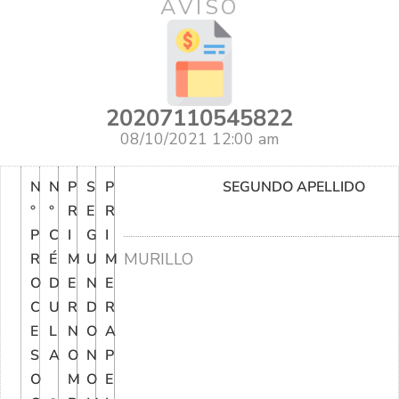
AVISO
20207110545822
08/10/2021 12:00 am
N
N
P
S
P
SEGUNDO APELLIDO
°
°
R
E
R
P
C
I
G
I
MURILLO
R
É
M
U
M
O
D
E
N
E
C
U
R
D
R
E
L
N
O
A
S
A
O
N
P
O
M
O
E