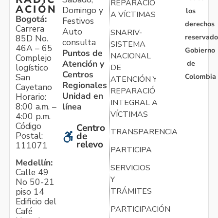
REPARACIÓN
ACIÓN
Domingo y
los
A VÍCTIMAS
Bogotá:
Festivos
derechos
Carrera
Auto
SNARIV-
reservado
85D No.
consulta
SISTEMA
46A – 65
Gobierno
Puntos de
NACIONAL
Complejo
Atención y
de
logístico
DE
Centros
Colombia
San
ATENCIÓN Y
Regionales
Cayetano
REPARACIÓN
Unidad en
Horario:
INTEGRAL A
línea
8:00 a.m. –
VÍCTIMAS
4:00 p.m.
Código
Centro
TRANSPARENCIA
Postal:
de
relevo
111071
PARTICIPA
Medellín:
SERVICIOS
Calle 49
Y
No 50-21
TRÁMITES
piso 14
Edificio del
PARTICIPACIÓN
Café