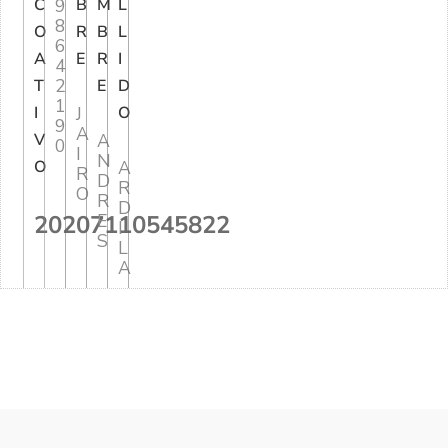
C
9
B
M
L
8
O
R
B
L
6
A
E
R
I
4
2
T
E
D
1
I
J
O
9
A
V
A
0
I
N
O
A
R
D
R
O
R
D
20207110545822
E
I
S
L
A