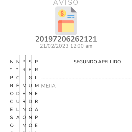
AVISO
20197206262121
21/02/2023 12:00 am
N
N
P
S
P
SEGUNDO APELLIDO
°
°
R
E
R
P
C
I
G
I
MEJIA
R
É
M
U
M
O
D
E
N
E
C
U
R
D
R
E
L
N
O
A
S
A
O
N
P
O
M
O
E