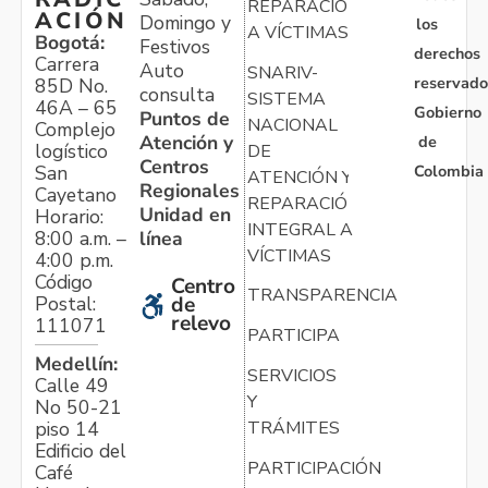
REPARACIÓN
ACIÓN
Domingo y
los
A VÍCTIMAS
Bogotá:
Festivos
derechos
Carrera
Auto
SNARIV-
reservado
85D No.
consulta
SISTEMA
46A – 65
Gobierno
Puntos de
NACIONAL
Complejo
Atención y
de
logístico
DE
Centros
Colombia
San
ATENCIÓN Y
Regionales
Cayetano
REPARACIÓN
Unidad en
Horario:
INTEGRAL A
línea
8:00 a.m. –
VÍCTIMAS
4:00 p.m.
Código
Centro
TRANSPARENCIA
Postal:
de
relevo
111071
PARTICIPA
Medellín:
SERVICIOS
Calle 49
Y
No 50-21
TRÁMITES
piso 14
Edificio del
PARTICIPACIÓN
Café