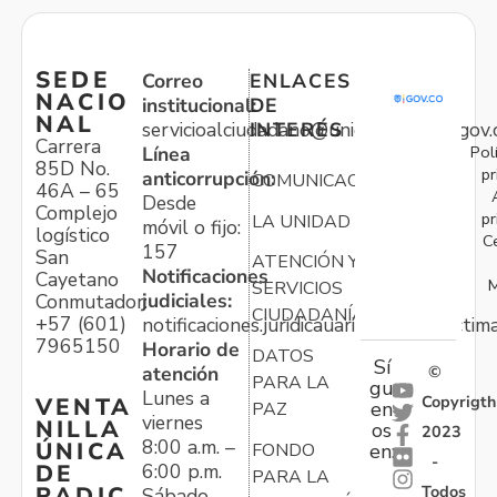
SEDE
Correo
ENLACES
NACIO
institucional:
DE
NAL
servicioalciudadano@unidadvictimas.gov.
INTERÉS
Carrera
Pol
Línea
85D No.
pr
anticorrupción:
COMUNICACIONES
46A – 65
Desde
Complejo
pr
LA UNIDAD
móvil o fijo:
logístico
C
157
San
ATENCIÓN Y
Notificaciones
Cayetano
M
SERVICIOS
judiciales:
Conmutador:
CIUDADANÍA
+57 (601)
notificaciones.juridicauariv@unidadvictim
7965150
Horario de
DATOS
Sí
atención
©
PARA LA
gu
Lunes a
Copyrigth
VENTA
en
PAZ
viernes
NILLA
os
2023
8:00 a.m. –
ÚNICA
FONDO
en:
-
6:00 p.m.
DE
PARA LA
Todos
RADIC
Sábado,