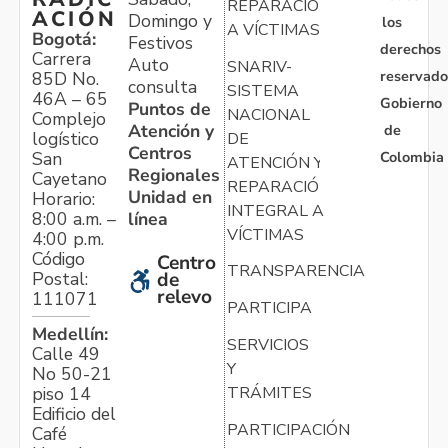
REPARACIÓN
ACIÓN
Domingo y
los
A VÍCTIMAS
Bogotá:
Festivos
derechos
Carrera
Auto
SNARIV-
reservado
85D No.
consulta
SISTEMA
46A – 65
Gobierno
Puntos de
NACIONAL
Complejo
Atención y
de
logístico
DE
Centros
Colombia
San
ATENCIÓN Y
Regionales
Cayetano
REPARACIÓN
Unidad en
Horario:
INTEGRAL A
línea
8:00 a.m. –
VÍCTIMAS
4:00 p.m.
Código
Centro
TRANSPARENCIA
Postal:
de
relevo
111071
PARTICIPA
Medellín:
SERVICIOS
Calle 49
Y
No 50-21
TRÁMITES
piso 14
Edificio del
PARTICIPACIÓN
Café