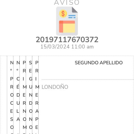
AVISO
20197117670372
15/03/2024 11:00 am
N
N
P
S
P
SEGUNDO APELLIDO
°
°
R
E
R
P
C
I
G
I
LONDOÑO
R
É
M
U
M
O
D
E
N
E
C
U
R
D
R
E
L
N
O
A
S
A
O
N
P
O
M
O
E