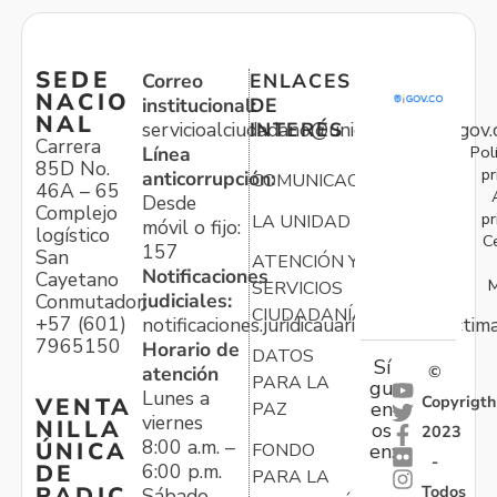
SEDE
Correo
ENLACES
NACIO
institucional:
DE
NAL
servicioalciudadano@unidadvictimas.gov.
INTERÉS
Carrera
Pol
Línea
85D No.
pr
anticorrupción:
COMUNICACIONES
46A – 65
Desde
Complejo
pr
LA UNIDAD
móvil o fijo:
logístico
C
157
San
ATENCIÓN Y
Notificaciones
Cayetano
M
SERVICIOS
judiciales:
Conmutador:
CIUDADANÍA
+57 (601)
notificaciones.juridicauariv@unidadvictim
7965150
Horario de
DATOS
Sí
atención
©
PARA LA
gu
Lunes a
Copyrigth
VENTA
en
PAZ
viernes
NILLA
os
2023
8:00 a.m. –
ÚNICA
FONDO
en:
-
6:00 p.m.
DE
PARA LA
Todos
RADIC
Sábado,