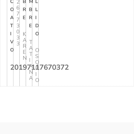
C
2
B
M
L
6
O
R
B
L
7
A
E
R
I
7
3
T
E
D
0
I
K
O
3
A
V
T
3
R
A
O
O
E
T
S
N
I
O
20197117670372
A
R
N
I
A
O