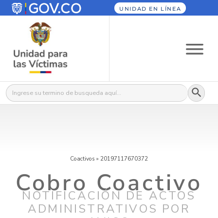
UNIDAD EN LÍNEA
Botón
Buscar:
Coactivos
»
20197117670372
Cobro Coactivo
NOTIFICACIÓN DE ACTOS
ADMINISTRATIVOS POR