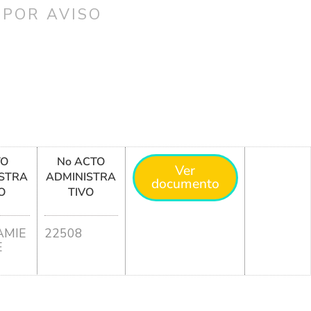
 POR AVISO
TO
No ACTO
Ver
STRA
ADMINISTRA
documento
O
TIVO
MIE
22508
E