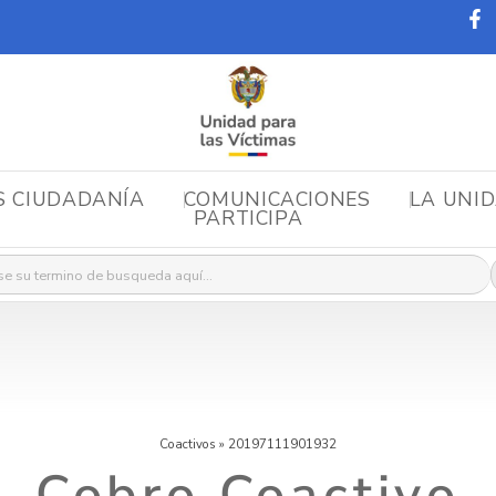
S CIUDADANÍA
COMUNICACIONES
LA UNI
PARTICIPA
r:
Coactivos
»
20197111901932
Cobro Coactivo