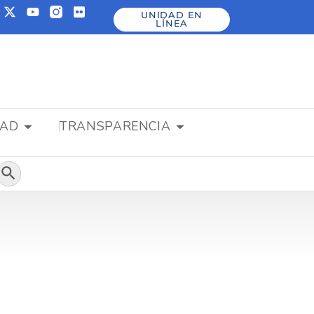
UNIDAD EN
LÍNEA
DAD
TRANSPARENCIA
Botón de búsqueda