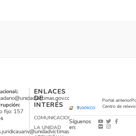
ENLACES
ucional:
DE
udadano@unidadvictimas.gov.co
Portal anterior
Po
INTERÉS
rrupción:
Centro de relevo
 fijo: 157
es
COMUNICACIONES
Síguenos
en:
LA UNIDAD
s.juridicauariv@unidadvictimas.gov.co