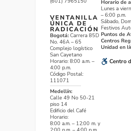
(601) 7965150
Horario de a
Lunes a viern
– 6:00 p.m.
VENTANILLA
Sábado, Dom
ÚNICA DE
Festivos Aut
RADICACIÓN
Puntos de A
Bogotá:
Carrera 85D
Centros Reg
No. 46A – 65
Unidad en l
Complejo logístico
San Cayetano
Horario: 8:00 a.m. –
Centro d
4:00 p.m.
Código Postal:
111071
Medellín:
Calle 49 No 50-21
piso 14
Edificio del Café
Horario:
8:00 a.m. – 12:00 m. y
2:00 p.m. – 4:00 p.m.