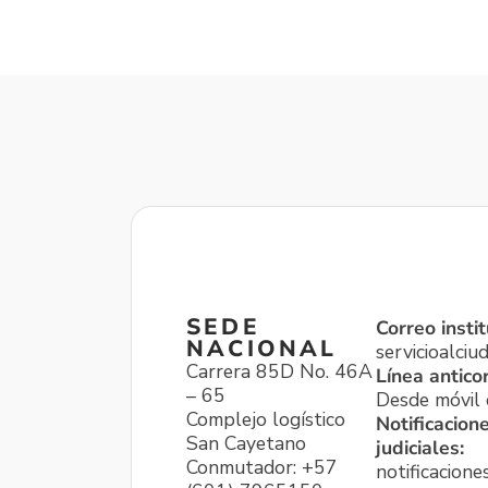
SEDE
Correo instit
NACIONAL
servicioalci
Carrera 85D No. 46A
Línea antico
– 65
Desde móvil o
Complejo logístico
Notificacion
San Cayetano
judiciales:
Conmutador: +57
notificacione