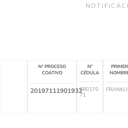
NOTIFICAC
N° PROCESO
N°
PRIME
COATIVO
CÉDULA
NOMBR
880270
FRANKL
20197111901932
71