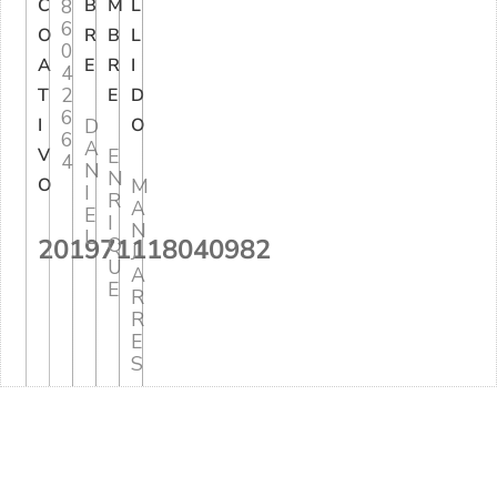
C
8
B
M
L
6
O
R
B
L
0
A
E
R
I
4
2
T
E
D
6
I
D
O
6
A
V
E
4
N
N
O
M
I
R
A
E
I
N
L
201971118040982
Q
J
U
A
E
R
R
E
S