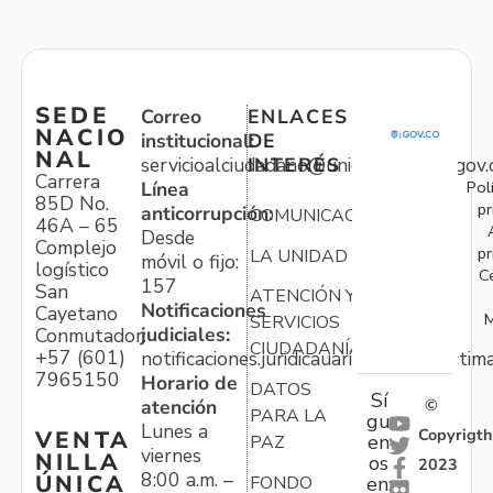
SEDE
Correo
ENLACES
NACIO
institucional:
DE
NAL
servicioalciudadano@unidadvictimas.gov.
INTERÉS
Carrera
Pol
Línea
85D No.
pr
anticorrupción:
COMUNICACIONES
46A – 65
Desde
Complejo
pr
LA UNIDAD
móvil o fijo:
logístico
C
157
San
ATENCIÓN Y
Notificaciones
Cayetano
M
SERVICIOS
judiciales:
Conmutador:
CIUDADANÍA
+57 (601)
notificaciones.juridicauariv@unidadvictim
7965150
Horario de
DATOS
Sí
atención
©
PARA LA
gu
Lunes a
Copyrigth
VENTA
en
PAZ
viernes
NILLA
os
2023
8:00 a.m. –
ÚNICA
FONDO
en: