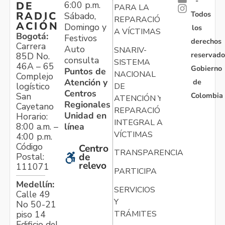
-
6:00 p.m.
DE
PARA LA
Todos
RADIC
Sábado,
REPARACIÓN
ACIÓN
Domingo y
los
A VÍCTIMAS
Bogotá:
Festivos
derechos
Carrera
Auto
SNARIV-
reservado
85D No.
consulta
SISTEMA
46A – 65
Gobierno
Puntos de
NACIONAL
Complejo
Atención y
de
logístico
DE
Centros
Colombia
San
ATENCIÓN Y
Regionales
Cayetano
REPARACIÓN
Unidad en
Horario:
INTEGRAL A
línea
8:00 a.m. –
VÍCTIMAS
4:00 p.m.
Código
Centro
TRANSPARENCIA
Postal:
de
relevo
111071
PARTICIPA
Medellín:
SERVICIOS
Calle 49
Y
No 50-21
TRÁMITES
piso 14
Edificio del