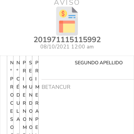
AVISO
201971115115992
08/10/2021 12:00 am
N
N
P
S
P
SEGUNDO APELLIDO
°
°
R
E
R
P
C
I
G
I
BETANCUR
R
É
M
U
M
O
D
E
N
E
C
U
R
D
R
E
L
N
O
A
S
A
O
N
P
O
M
O
E