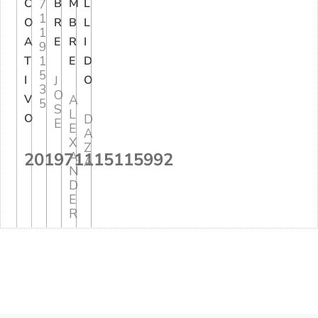
C
7
B
M
L
1
O
R
B
L
1
A
E
R
I
9
1
T
E
D
5
I
J
O
3
O
V
A
5
S
L
O
D
E
E
A
X
Z
201971115115992
A
A
N
D
E
R