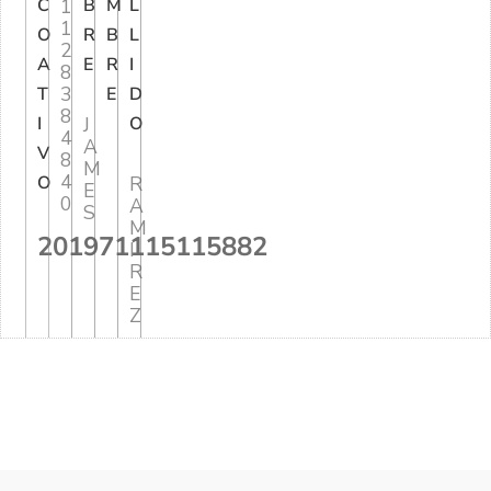
C
1
B
M
L
1
O
R
B
L
2
A
E
R
I
8
3
T
E
D
8
I
J
O
4
A
V
8
M
4
O
R
E
0
A
S
M
201971115115882
I
R
E
Z