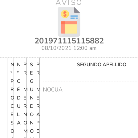
AVISO
201971115115882
08/10/2021 12:00 am
N
N
P
S
P
SEGUNDO APELLIDO
°
°
R
E
R
P
C
I
G
I
NOCUA
R
É
M
U
M
O
D
E
N
E
C
U
R
D
R
E
L
N
O
A
S
A
O
N
P
O
M
O
E