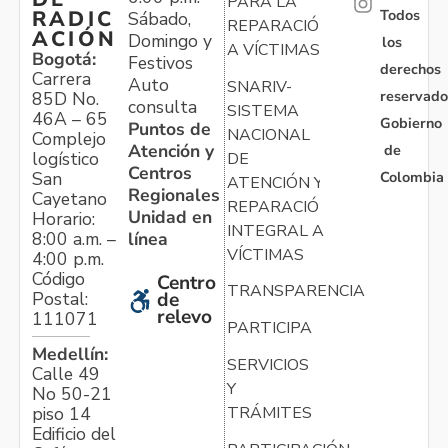
PARA LA
Todos
RADIC
Sábado,
REPARACIÓN
ACIÓN
Domingo y
los
A VÍCTIMAS
Bogotá:
Festivos
derechos
Carrera
Auto
SNARIV-
reservado
85D No.
consulta
SISTEMA
46A – 65
Gobierno
Puntos de
NACIONAL
Complejo
Atención y
de
logístico
DE
Centros
Colombia
San
ATENCIÓN Y
Regionales
Cayetano
REPARACIÓN
Unidad en
Horario:
INTEGRAL A
línea
8:00 a.m. –
VÍCTIMAS
4:00 p.m.
Código
Centro
TRANSPARENCIA
Postal:
de
relevo
111071
PARTICIPA
Medellín:
SERVICIOS
Calle 49
Y
No 50-21
TRÁMITES
piso 14
Edificio del