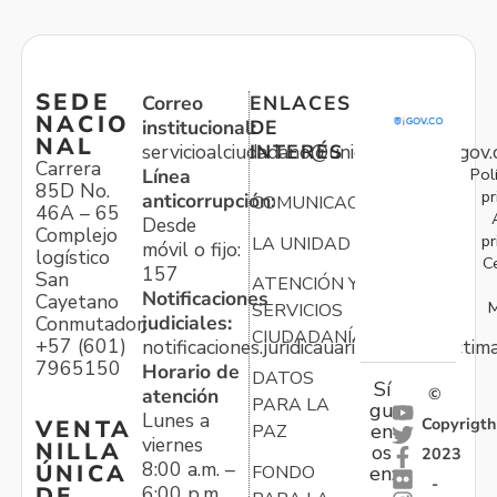
SEDE
Correo
ENLACES
NACIO
institucional:
DE
NAL
servicioalciudadano@unidadvictimas.gov.
INTERÉS
Carrera
Pol
Línea
85D No.
pr
anticorrupción:
COMUNICACIONES
46A – 65
Desde
Complejo
pr
LA UNIDAD
móvil o fijo:
logístico
C
157
San
ATENCIÓN Y
Notificaciones
Cayetano
M
SERVICIOS
judiciales:
Conmutador:
CIUDADANÍA
+57 (601)
notificaciones.juridicauariv@unidadvictim
7965150
Horario de
DATOS
Sí
atención
©
PARA LA
gu
Lunes a
Copyrigth
VENTA
en
PAZ
viernes
NILLA
os
2023
8:00 a.m. –
ÚNICA
FONDO
en:
-
6:00 p.m.
DE