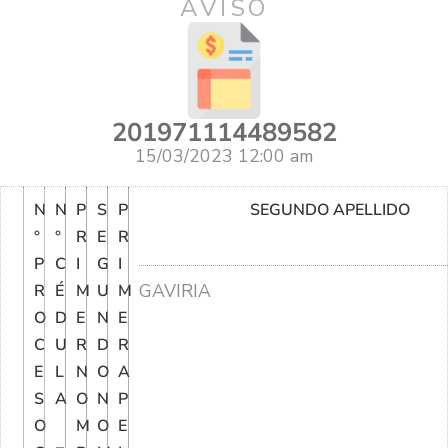
AVISO
201971114489582
15/03/2023 12:00 am
N
N
P
S
P
SEGUNDO APELLIDO
°
°
R
E
R
P
C
I
G
I
GAVIRIA
R
É
M
U
M
O
D
E
N
E
C
U
R
D
R
E
L
N
O
A
S
A
O
N
P
O
M
O
E