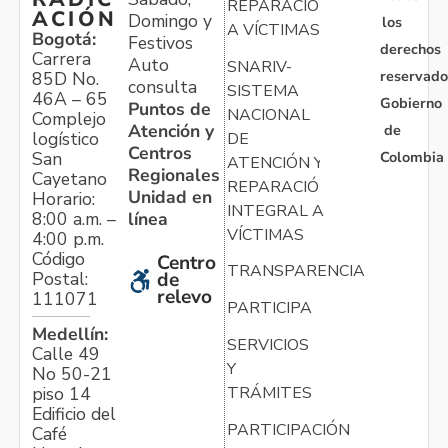
REPARACIÓN
ACIÓN
Domingo y
los
A VÍCTIMAS
Bogotá:
Festivos
derechos
Carrera
Auto
SNARIV-
reservado
85D No.
consulta
SISTEMA
46A – 65
Gobierno
Puntos de
NACIONAL
Complejo
Atención y
de
logístico
DE
Centros
Colombia
San
ATENCIÓN Y
Regionales
Cayetano
REPARACIÓN
Unidad en
Horario:
INTEGRAL A
línea
8:00 a.m. –
VÍCTIMAS
4:00 p.m.
Código
Centro
TRANSPARENCIA
Postal:
de
relevo
111071
PARTICIPA
Medellín:
SERVICIOS
Calle 49
Y
No 50-21
TRÁMITES
piso 14
Edificio del
PARTICIPACIÓN
Café