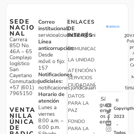
SEDE
Correo
ENLACES
NACIO
institucional:
DE
NAL
servicioalciudadano@unidadvictimas.gov.
INTERÉS
Carrera
Pol
Línea
85D No.
pr
anticorrupción:
COMUNICACIONES
46A – 65
Desde
Complejo
pr
LA UNIDAD
móvil o fijo:
logístico
C
157
San
ATENCIÓN Y
Notificaciones
Cayetano
M
SERVICIOS
judiciales:
Conmutador:
CIUDADANÍA
+57 (601)
notificaciones.juridicauariv@unidadvictim
7965150
Horario de
DATOS
Sí
atención
©
PARA LA
gu
Lunes a
Copyrigth
VENTA
en
PAZ
viernes
NILLA
os
2023
8:00 a.m. –
ÚNICA
FONDO
en:
-
6:00 p.m.
DE
PARA LA
Todos
RADIC
Sábado,