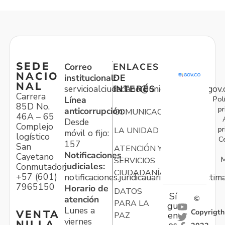
SEDE
Correo
ENLACES
NACIO
institucional:
DE
NAL
servicioalciudadano@unidadvictimas.gov.
INTERÉS
Carrera
Pol
Línea
85D No.
pr
anticorrupción:
COMUNICACIONES
46A – 65
Desde
Complejo
pr
LA UNIDAD
móvil o fijo:
logístico
C
157
San
ATENCIÓN Y
Notificaciones
Cayetano
M
SERVICIOS
judiciales:
Conmutador:
CIUDADANÍA
+57 (601)
notificaciones.juridicauariv@unidadvictim
7965150
Horario de
DATOS
Sí
atención
©
PARA LA
gu
Lunes a
Copyrigth
VENTA
en
PAZ
viernes
NILLA
os