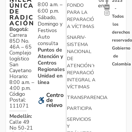
2023
8:00 a.m. –
ÚNICA
FONDO
en:
-
6:00 p.m.
DE
PARA LA
Todos
RADIC
Sábado,
REPARACIÓN
ACIÓN
Domingo y
los
A VÍCTIMAS
Bogotá:
Festivos
derechos
Carrera
Auto
SNARIV-
reservado
85D No.
consulta
SISTEMA
46A – 65
Gobierno
Puntos de
NACIONAL
Complejo
Atención y
de
logístico
DE
Centros
Colombia
San
ATENCIÓN Y
Regionales
Cayetano
REPARACIÓN
Unidad en
Horario:
INTEGRAL A
línea
8:00 a.m. –
VÍCTIMAS
4:00 p.m.
Código
Centro
TRANSPARENCIA
Postal:
de
relevo
111071
PARTICIPA
Medellín:
SERVICIOS
Calle 49
Y
No 50-21