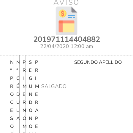
AVISO
201971114404882
22/04/2020 12:00 am
N
N
P
S
P
SEGUNDO APELLIDO
°
°
R
E
R
P
C
I
G
I
SALGADO
R
É
M
U
M
O
D
E
N
E
C
U
R
D
R
E
L
N
O
A
S
A
O
N
P
O
M
O
E