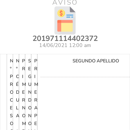
AVISO
201971114402372
14/06/2021 12:00 am
N
N
P
S
P
SEGUNDO APELLIDO
°
°
R
E
R
P
C
I
G
I
R
É
M
U
M
O
D
E
N
E
C
U
R
D
R
E
L
N
O
A
S
A
O
N
P
O
M
O
E