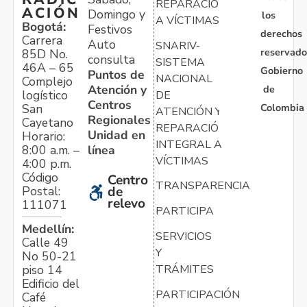
REPARACIÓN
ACIÓN
Domingo y
los
A VÍCTIMAS
Bogotá:
Festivos
derechos
Carrera
Auto
SNARIV-
reservado
85D No.
consulta
SISTEMA
46A – 65
Gobierno
Puntos de
NACIONAL
Complejo
Atención y
de
logístico
DE
Centros
Colombia
San
ATENCIÓN Y
Regionales
Cayetano
REPARACIÓN
Unidad en
Horario:
INTEGRAL A
línea
8:00 a.m. –
VÍCTIMAS
4:00 p.m.
Código
Centro
TRANSPARENCIA
Postal:
de
relevo
111071
PARTICIPA
Medellín:
SERVICIOS
Calle 49
Y
No 50-21
TRÁMITES
piso 14
Edificio del
PARTICIPACIÓN
Café