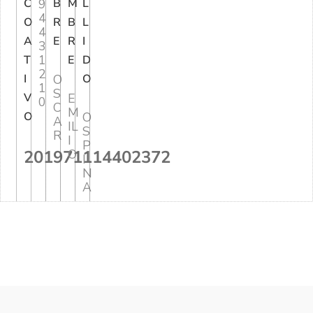
C
9
B
M
L
4
O
R
B
L
4
A
E
R
I
3
1
T
E
D
2
I
O
O
1
S
V
E
0
C
M
O
O
A
IL
S
R
I
P
201971114402372
O
I
N
A