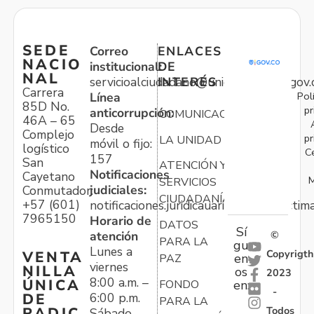
SEDE
Correo
ENLACES
NACIO
institucional:
DE
NAL
servicioalciudadano@unidadvictimas.gov.
INTERÉS
Carrera
Pol
Línea
85D No.
pr
anticorrupción:
COMUNICACIONES
46A – 65
Desde
Complejo
pr
LA UNIDAD
móvil o fijo:
logístico
C
157
San
ATENCIÓN Y
Notificaciones
Cayetano
M
SERVICIOS
judiciales:
Conmutador:
CIUDADANÍA
+57 (601)
notificaciones.juridicauariv@unidadvictim
7965150
Horario de
DATOS
Sí
atención
©
PARA LA
gu
Lunes a
Copyrigth
VENTA
en
PAZ
viernes
NILLA
os
2023
8:00 a.m. –
ÚNICA
FONDO
en:
-
6:00 p.m.
DE
PARA LA
Todos
RADIC
Sábado,