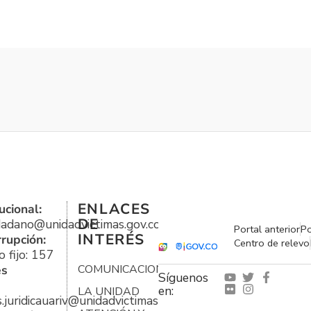
ENLACES
ucional:
DE
udadano@unidadvictimas.gov.co
Portal anterior
Po
INTERÉS
rrupción:
Centro de relevo
 fijo: 157
es
COMUNICACIONES
Síguenos
en:
LA UNIDAD
s.juridicauariv@unidadvictimas.gov.co