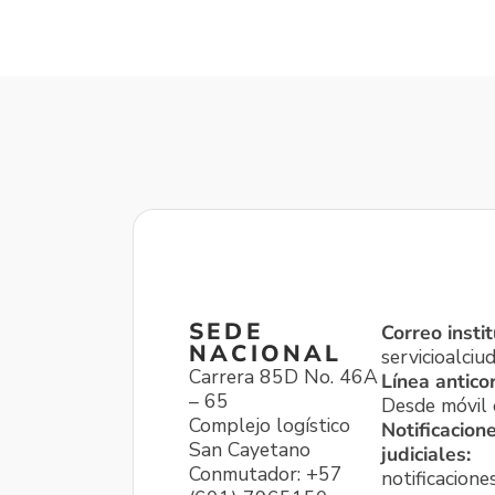
SEDE
Correo instit
NACIONAL
servicioalci
Carrera 85D No. 46A
Línea antico
– 65
Desde móvil o
Complejo logístico
Notificacion
San Cayetano
judiciales:
Conmutador: +57
notificacione