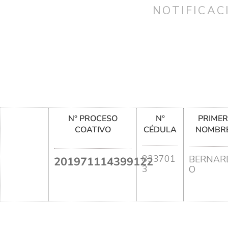
NOTIFICAC
N° PROCESO
N°
PRIME
COATIVO
CÉDULA
NOMBR
833701
BERNAR
201971114399122
3
O