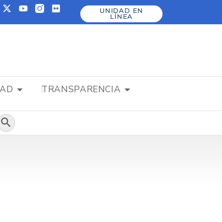
UNIDAD EN
LÍNEA
DAD
TRANSPARENCIA
Botón de búsqueda