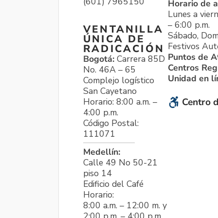
(601) 7965150
Horario de a
Lunes a viern
– 6:00 p.m.
VENTANILLA
Sábado, Dom
ÚNICA DE
Festivos Aut
RADICACIÓN
Puntos de A
Bogotá:
Carrera 85D
Centros Reg
No. 46A – 65
Unidad en l
Complejo logístico
San Cayetano
Horario: 8:00 a.m. –
Centro d
4:00 p.m.
Código Postal:
111071
Medellín:
Calle 49 No 50-21
piso 14
Edificio del Café
Horario:
8:00 a.m. – 12:00 m. y
2:00 p.m. – 4:00 p.m.