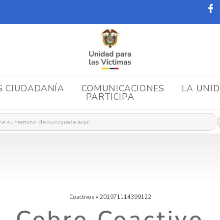
S CIUDADANÍA
COMUNICACIONES
LA UNI
PARTICIPA
r:
Coactivos
»
201971114399122
Cobro Coactivo