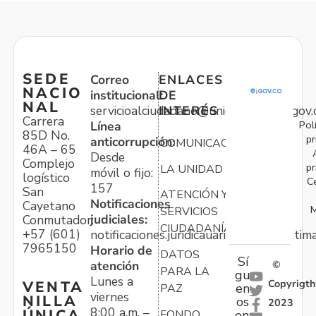
SEDE
Correo
ENLACES
NACIO
institucional:
DE
NAL
servicioalciudadano@unidadvictimas.gov.
INTERÉS
Carrera
Pol
Línea
85D No.
pr
anticorrupción:
COMUNICACIONES
46A – 65
Desde
Complejo
pr
LA UNIDAD
móvil o fijo:
logístico
C
157
San
ATENCIÓN Y
Notificaciones
Cayetano
M
SERVICIOS
judiciales:
Conmutador:
CIUDADANÍA
+57 (601)
notificaciones.juridicauariv@unidadvictim
7965150
Horario de
DATOS
Sí
atención
©
PARA LA
gu
Lunes a
Copyrigth
VENTA
en
PAZ
viernes
NILLA
os
2023
8:00 a.m. –
ÚNICA
FONDO
en: