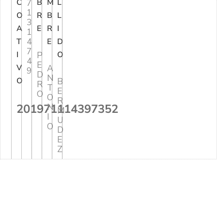
C
7
B
M
L
1
O
R
B
L
3
A
E
R
I
1
4
T
E
D
7
I
P
O
4
E
V
A
9
D
N
O
B
R
T
E
O
O
R
201971114397352
N
M
I
U
O
D
E
Z