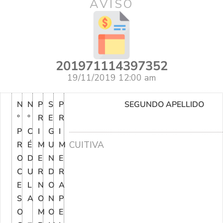
AVISO
201971114397352
19/11/2019 12:00 am
N
N
P
S
P
SEGUNDO APELLIDO
°
°
R
E
R
P
C
I
G
I
CUITIVA
R
É
M
U
M
O
D
E
N
E
C
U
R
D
R
E
L
N
O
A
S
A
O
N
P
O
M
O
E