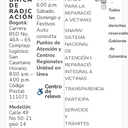
-
6:00 p.m.
DE
PARA LA
Todos
RADIC
Sábado,
REPARACIÓN
ACIÓN
Domingo y
los
A VÍCTIMAS
Bogotá:
Festivos
derechos
Carrera
Auto
SNARIV-
reservado
85D No.
consulta
SISTEMA
46A – 65
Gobierno
Puntos de
NACIONAL
Complejo
Atención y
de
logístico
DE
Centros
Colombia
San
ATENCIÓN Y
Regionales
Cayetano
REPARACIÓN
Unidad en
Horario:
INTEGRAL A
línea
8:00 a.m. –
VÍCTIMAS
4:00 p.m.
Código
Centro
TRANSPARENCIA
Postal:
de
relevo
111071
PARTICIPA
Medellín:
SERVICIOS
Calle 49
Y
No 50-21
TRÁMITES
piso 14