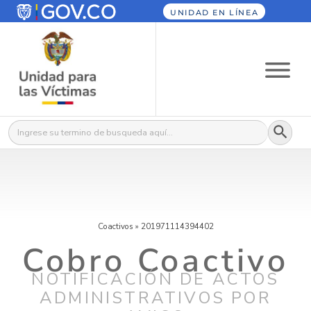
UNIDAD EN LÍNEA
Botón
Buscar:
Coactivos
»
201971114394402
Cobro Coactivo
NOTIFICACIÓN DE ACTOS
ADMINISTRATIVOS POR