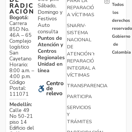
PARA LA
Todos
RADIC
Sábado,
REPARACIÓN
ACIÓN
Domingo y
los
A VÍCTIMAS
Bogotá:
Festivos
derechos
Carrera
Auto
SNARIV-
reservado
85D No.
consulta
SISTEMA
46A – 65
Gobierno
Puntos de
NACIONAL
Complejo
Atención y
de
logístico
DE
Centros
Colombia
San
ATENCIÓN Y
Regionales
Cayetano
REPARACIÓN
Unidad en
Horario:
INTEGRAL A
línea
8:00 a.m. –
VÍCTIMAS
4:00 p.m.
Código
Centro
TRANSPARENCIA
Postal:
de
relevo
111071
PARTICIPA
Medellín:
SERVICIOS
Calle 49
Y
No 50-21
TRÁMITES
piso 14
Edificio del