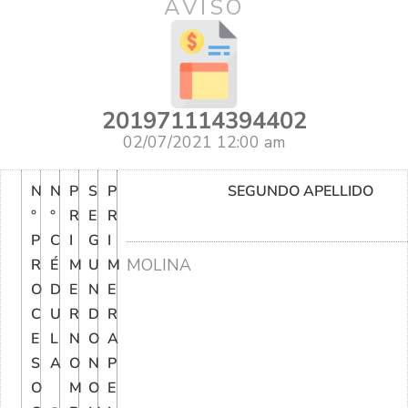
AVISO
201971114394402
02/07/2021 12:00 am
N
N
P
S
P
SEGUNDO APELLIDO
°
°
R
E
R
P
C
I
G
I
MOLINA
R
É
M
U
M
O
D
E
N
E
C
U
R
D
R
E
L
N
O
A
S
A
O
N
P
O
M
O
E