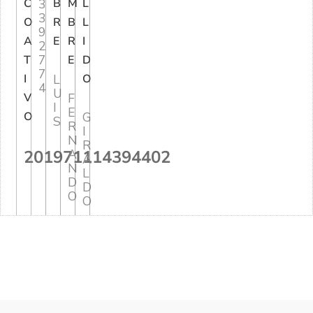
C
3
B
M
L
3
O
R
B
L
9
A
E
R
I
2
7
T
E
D
7
I
L
O
4
U
V
F
I
E
O
G
S
R
I
N
R
201971114394402
A
A
N
L
D
D
O
O