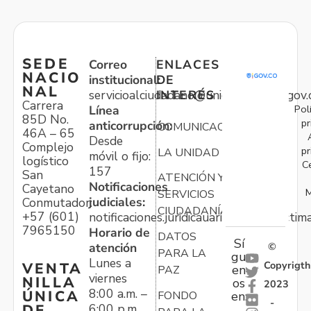
SEDE
Correo
ENLACES
NACIO
institucional:
DE
NAL
servicioalciudadano@unidadvictimas.gov.
INTERÉS
Carrera
Pol
Línea
85D No.
pr
anticorrupción:
COMUNICACIONES
46A – 65
Desde
Complejo
pr
LA UNIDAD
móvil o fijo:
logístico
C
157
San
ATENCIÓN Y
Notificaciones
Cayetano
M
SERVICIOS
judiciales:
Conmutador:
CIUDADANÍA
+57 (601)
notificaciones.juridicauariv@unidadvictim
7965150
Horario de
DATOS
Sí
atención
©
PARA LA
gu
Lunes a
Copyrigth
VENTA
en
PAZ
viernes
NILLA
os
2023
8:00 a.m. –
ÚNICA
FONDO
en:
-
6:00 p.m.
DE