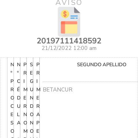
AVISO
20197111418592
21/12/2022 12:00 am
N
N
P
S
P
SEGUNDO APELLIDO
°
°
R
E
R
P
C
I
G
I
BETANCUR
R
É
M
U
M
O
D
E
N
E
C
U
R
D
R
E
L
N
O
A
S
A
O
N
P
O
M
O
E