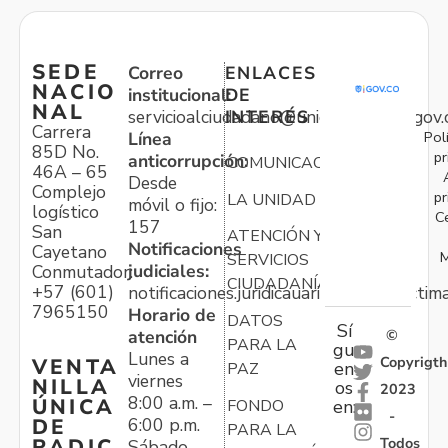
SEDE
Correo
ENLACES
NACIO
institucional:
DE
NAL
servicioalciudadano@unidadvictimas.gov.
INTERÉS
Carrera
Pol
Línea
85D No.
pr
anticorrupción:
COMUNICACIONES
46A – 65
Desde
Complejo
pr
LA UNIDAD
móvil o fijo:
logístico
C
157
San
ATENCIÓN Y
Notificaciones
Cayetano
M
SERVICIOS
judiciales:
Conmutador:
CIUDADANÍA
+57 (601)
notificaciones.juridicauariv@unidadvictim
7965150
Horario de
DATOS
Sí
atención
©
PARA LA
gu
Lunes a
Copyrigth
VENTA
en
PAZ
viernes
NILLA
os
2023
8:00 a.m. –
ÚNICA
FONDO
en:
-
6:00 p.m.
DE
PARA LA
Todos
RADIC
Sábado,