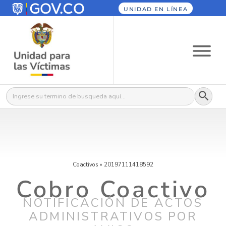
UNIDAD EN LÍNEA
Botón
Buscar:
Coactivos
»
20197111418592
Cobro Coactivo
NOTIFICACIÓN DE ACTOS
ADMINISTRATIVOS POR