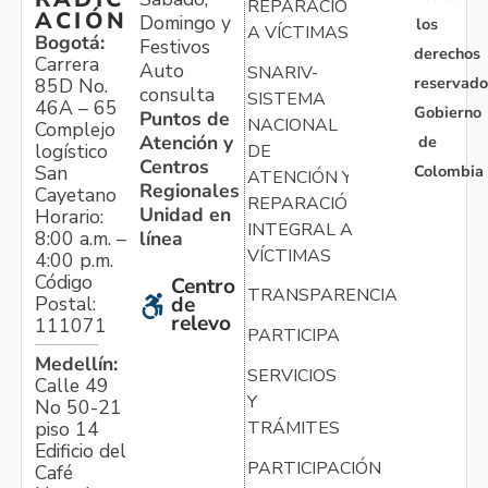
REPARACIÓN
ACIÓN
Domingo y
los
A VÍCTIMAS
Bogotá:
Festivos
derechos
Carrera
Auto
SNARIV-
reservado
85D No.
consulta
SISTEMA
46A – 65
Gobierno
Puntos de
NACIONAL
Complejo
Atención y
de
logístico
DE
Centros
Colombia
San
ATENCIÓN Y
Regionales
Cayetano
REPARACIÓN
Unidad en
Horario:
INTEGRAL A
línea
8:00 a.m. –
VÍCTIMAS
4:00 p.m.
Código
Centro
TRANSPARENCIA
Postal:
de
relevo
111071
PARTICIPA
Medellín:
SERVICIOS
Calle 49
Y
No 50-21
TRÁMITES
piso 14
Edificio del
PARTICIPACIÓN
Café