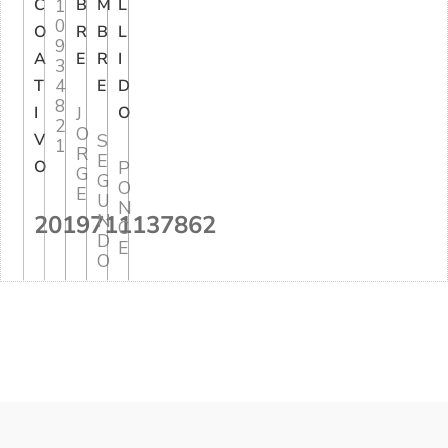
C
1
B
M
L
0
O
R
B
L
9
A
E
R
I
3
4
T
E
D
8
I
J
O
2
O
V
S
1
R
E
O
P
G
G
O
E
U
N
2019711137862
N
C
D
E
O