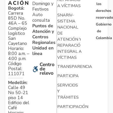
ACIÓN
Domingo y
los
A VÍCTIMAS
Bogotá:
Festivos
derechos
Carrera
Auto
SNARIV-
reservado
85D No.
consulta
SISTEMA
46A – 65
Gobierno
Puntos de
NACIONAL
Complejo
Atención y
de
logístico
DE
Centros
Colombia
San
ATENCIÓN Y
Regionales
Cayetano
REPARACIÓN
Unidad en
Horario:
INTEGRAL A
línea
8:00 a.m. –
VÍCTIMAS
4:00 p.m.
Código
Centro
TRANSPARENCIA
Postal:
de
relevo
111071
PARTICIPA
Medellín:
SERVICIOS
Calle 49
Y
No 50-21
TRÁMITES
piso 14
Edificio del
PARTICIPACIÓN
Café
Horario: