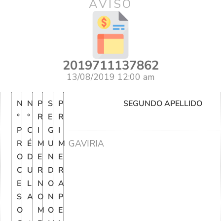
AVISO
2019711137862
13/08/2019 12:00 am
N
N
P
S
P
SEGUNDO APELLIDO
°
°
R
E
R
P
C
I
G
I
GAVIRIA
R
É
M
U
M
O
D
E
N
E
C
U
R
D
R
E
L
N
O
A
S
A
O
N
P
O
M
O
E