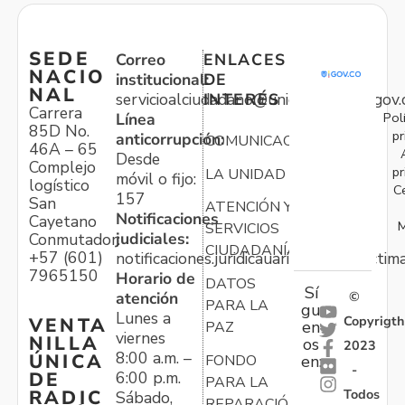
SEDE
Correo
ENLACES
NACIO
institucional:
DE
NAL
servicioalciudadano@unidadvictimas.gov.
INTERÉS
Carrera
Pol
Línea
85D No.
pr
anticorrupción:
COMUNICACIONES
46A – 65
Desde
Complejo
pr
LA UNIDAD
móvil o fijo:
logístico
C
157
San
ATENCIÓN Y
Notificaciones
Cayetano
M
SERVICIOS
judiciales:
Conmutador:
CIUDADANÍA
+57 (601)
notificaciones.juridicauariv@unidadvictim
7965150
Horario de
DATOS
Sí
atención
©
PARA LA
gu
Lunes a
Copyrigth
VENTA
en
PAZ
viernes
NILLA
os
2023
8:00 a.m. –
ÚNICA
FONDO
en:
-
6:00 p.m.
DE
PARA LA
Todos
RADIC
Sábado,
REPARACIÓN