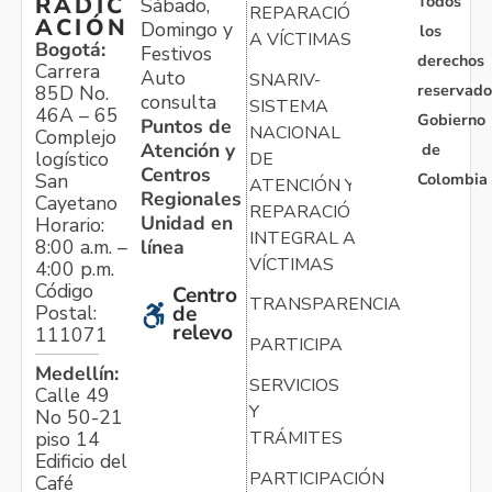
Todos
RADIC
Sábado,
REPARACIÓN
ACIÓN
Domingo y
los
A VÍCTIMAS
Bogotá:
Festivos
derechos
Carrera
Auto
SNARIV-
reservado
85D No.
consulta
SISTEMA
46A – 65
Gobierno
Puntos de
NACIONAL
Complejo
Atención y
de
logístico
DE
Centros
Colombia
San
ATENCIÓN Y
Regionales
Cayetano
REPARACIÓN
Unidad en
Horario:
INTEGRAL A
línea
8:00 a.m. –
VÍCTIMAS
4:00 p.m.
Código
Centro
TRANSPARENCIA
Postal:
de
relevo
111071
PARTICIPA
Medellín:
SERVICIOS
Calle 49
Y
No 50-21
TRÁMITES
piso 14
Edificio del
PARTICIPACIÓN
Café