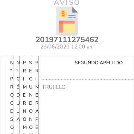
AVISO
20197111275462
29/06/2020 12:00 am
N
N
P
S
P
SEGUNDO APELLIDO
°
°
R
E
R
P
C
I
G
I
TRUJILLO
R
É
M
U
M
O
D
E
N
E
C
U
R
D
R
E
L
N
O
A
S
A
O
N
P
O
M
O
E