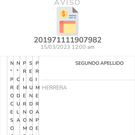
AVISO
201971111907982
15/03/2023 12:00 am
N
N
P
S
P
SEGUNDO APELLIDO
°
°
R
E
R
P
C
I
G
I
HERRERA
R
É
M
U
M
O
D
E
N
E
C
U
R
D
R
E
L
N
O
A
S
A
O
N
P
O
M
O
E