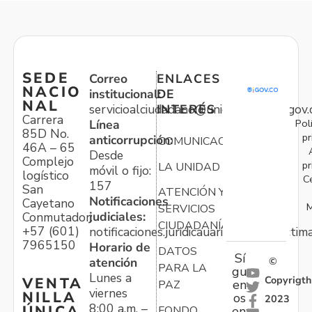
SEDE
Correo
ENLACES
NACIO
institucional:
DE
NAL
servicioalciudadano@unidadvictimas.gov.
INTERÉS
Carrera
Pol
Línea
85D No.
pr
anticorrupción:
COMUNICACIONES
46A – 65
Desde
Complejo
pr
LA UNIDAD
móvil o fijo:
logístico
C
157
San
ATENCIÓN Y
Notificaciones
Cayetano
M
SERVICIOS
judiciales:
Conmutador:
CIUDADANÍA
+57 (601)
notificaciones.juridicauariv@unidadvictim
7965150
Horario de
DATOS
Sí
atención
©
PARA LA
gu
Lunes a
Copyrigth
VENTA
en
PAZ
viernes
NILLA
os
2023
8:00 a.m. –
ÚNICA
FONDO
en: