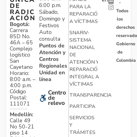
-
6:00 p.m.
DE
PARA LA
Todos
RADIC
Sábado,
REPARACIÓN
ACIÓN
Domingo y
los
A VÍCTIMAS
Bogotá:
Festivos
derechos
Carrera
Auto
SNARIV-
reservado
85D No.
consulta
SISTEMA
46A – 65
Gobierno
Puntos de
NACIONAL
Complejo
Atención y
de
logístico
DE
Centros
Colombia
San
ATENCIÓN Y
Regionales
Cayetano
REPARACIÓN
Unidad en
Horario:
INTEGRAL A
línea
8:00 a.m. –
VÍCTIMAS
4:00 p.m.
Código
Centro
TRANSPARENCIA
Postal:
de
relevo
111071
PARTICIPA
Medellín:
SERVICIOS
Calle 49
Y
No 50-21
TRÁMITES
piso 14