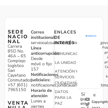
SEDE
Correo
ENLACES
NACIO
institucional:
DE
NAL
servicioalciudadano@unidadvictimas.gov.
INTERÉS
Carrera
Pol
Línea
85D No.
pr
anticorrupción:
COMUNICACIONES
46A – 65
Desde
Complejo
pr
LA UNIDAD
móvil o fijo:
logístico
C
157
San
ATENCIÓN Y
Notificaciones
Cayetano
M
SERVICIOS
judiciales:
Conmutador:
CIUDADANÍA
+57 (601)
notificaciones.juridicauariv@unidadvictim
7965150
Horario de
DATOS
Sí
atención
©
PARA LA
gu
Lunes a
Copyrigth
VENTA
en
PAZ
viernes
NILLA
os