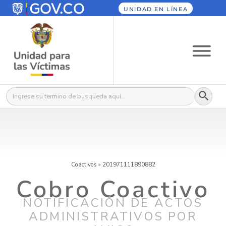
UNIDAD EN LÍNEA
Botón
Buscar:
Coactivos
»
201971111890882
Cobro Coactivo
NOTIFICACIÓN DE ACTOS
ADMINISTRATIVOS POR