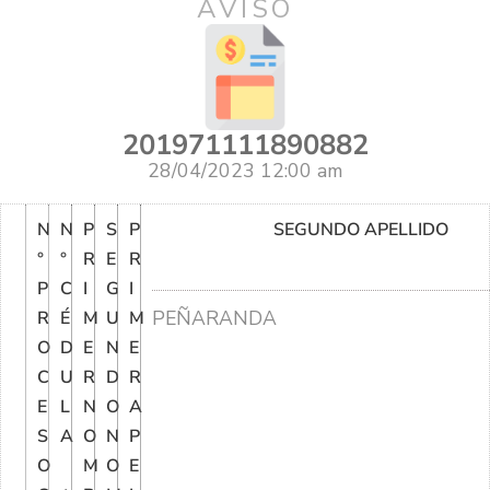
AVISO
201971111890882
28/04/2023 12:00 am
N
N
P
S
P
SEGUNDO APELLIDO
°
°
R
E
R
P
C
I
G
I
PEÑARANDA
R
É
M
U
M
O
D
E
N
E
C
U
R
D
R
E
L
N
O
A
S
A
O
N
P
O
M
O
E