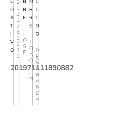
C
1
B
M
L
0
O
R
B
L
3
A
E
R
I
3
7
T
E
D
6
I
J
O
0
O
V
J
9
S
O
4
O
P
E
A
3
E
Q
Ñ
201971111890882
U
A
I
R
N
A
N
D
A