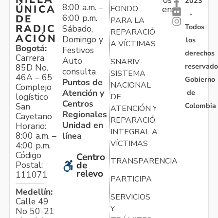
2023
8:00 a.m. –
ÚNICA
FONDO
en:
-
6:00 p.m.
DE
PARA LA
Todos
RADIC
Sábado,
REPARACIÓN
ACIÓN
Domingo y
los
A VÍCTIMAS
Bogotá:
Festivos
derechos
Carrera
Auto
SNARIV-
reservado
85D No.
consulta
SISTEMA
46A – 65
Gobierno
Puntos de
NACIONAL
Complejo
Atención y
de
logístico
DE
Centros
Colombia
San
ATENCIÓN Y
Regionales
Cayetano
REPARACIÓN
Unidad en
Horario:
INTEGRAL A
línea
8:00 a.m. –
VÍCTIMAS
4:00 p.m.
Código
Centro
TRANSPARENCIA
Postal:
de
relevo
111071
PARTICIPA
Medellín:
SERVICIOS
Calle 49
Y
No 50-21