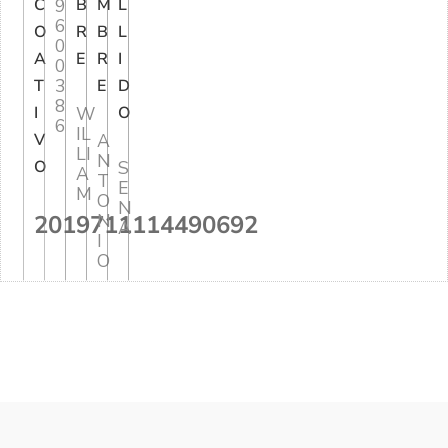
C
9
B
M
L
6
O
R
B
L
0
A
E
R
I
0
3
T
E
D
8
I
W
O
6
IL
V
A
LI
N
O
S
A
T
E
M
O
N
2019711114490692
N
A
I
O