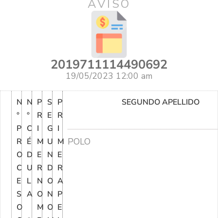
AVISO
2019711114490692
19/05/2023 12:00 am
N
N
P
S
P
SEGUNDO APELLIDO
°
°
R
E
R
P
C
I
G
I
POLO
R
É
M
U
M
O
D
E
N
E
C
U
R
D
R
E
L
N
O
A
S
A
O
N
P
O
M
O
E