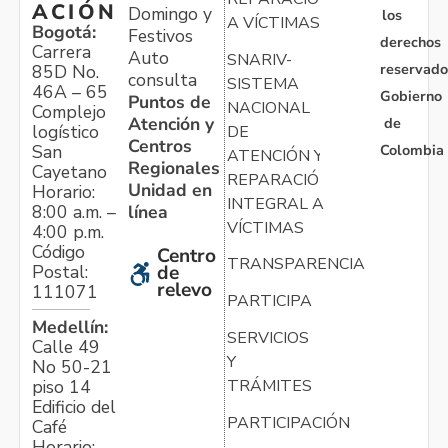
ACIÓN
Domingo y
los
A VÍCTIMAS
Bogotá:
Festivos
derechos
Carrera
Auto
SNARIV-
reservado
85D No.
consulta
SISTEMA
46A – 65
Gobierno
Puntos de
NACIONAL
Complejo
Atención y
de
logístico
DE
Centros
Colombia
San
ATENCIÓN Y
Regionales
Cayetano
REPARACIÓN
Unidad en
Horario:
INTEGRAL A
línea
8:00 a.m. –
VÍCTIMAS
4:00 p.m.
Código
Centro
TRANSPARENCIA
Postal:
de
relevo
111071
PARTICIPA
Medellín:
SERVICIOS
Calle 49
Y
No 50-21
TRÁMITES
piso 14
Edificio del
PARTICIPACIÓN
Café
Horario: