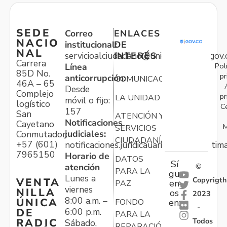
SEDE
Correo
ENLACES
NACIO
institucional:
DE
NAL
servicioalciudadano@unidadvictimas.gov.
INTERÉS
Carrera
Pol
Línea
85D No.
pr
anticorrupción:
COMUNICACIONES
46A – 65
Desde
Complejo
pr
LA UNIDAD
móvil o fijo:
logístico
C
157
San
ATENCIÓN Y
Notificaciones
Cayetano
M
SERVICIOS
judiciales:
Conmutador:
CIUDADANÍA
+57 (601)
notificaciones.juridicauariv@unidadvictim
7965150
Horario de
DATOS
Sí
atención
©
PARA LA
gu
Lunes a
Copyrigth
VENTA
en
PAZ
viernes
NILLA
os
2023
8:00 a.m. –
ÚNICA
FONDO
en:
-
6:00 p.m.
DE
PARA LA
Todos
RADIC
Sábado,
REPARACIÓN