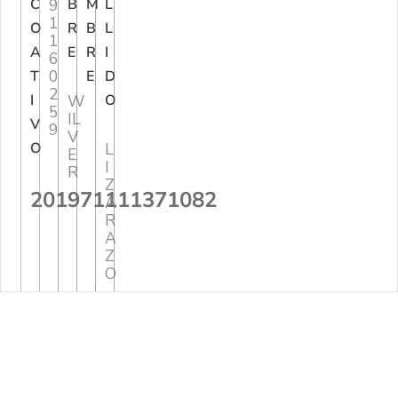
C
9
B
M
L
1
O
R
B
L
1
A
E
R
I
6
0
T
E
D
2
I
W
O
5
IL
V
9
V
O
L
E
I
R
Z
201971111371082
A
R
A
Z
O