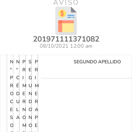
AVISO
201971111371082
08/10/2021 12:00 am
N
N
P
S
P
SEGUNDO APELLIDO
°
°
R
E
R
P
C
I
G
I
R
É
M
U
M
O
D
E
N
E
C
U
R
D
R
E
L
N
O
A
S
A
O
N
P
O
M
O
E