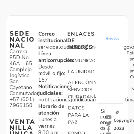
SEDE
Correo
ENLACES
NACIO
institucional:
DE
NAL
servicioalciudadano@unidadvictimas.gov.
INTERÉS
Carrera
Pol
Línea
85D No.
pr
anticorrupción:
COMUNICACIONES
46A – 65
Desde
Complejo
pr
LA UNIDAD
móvil o fijo:
logístico
C
157
San
ATENCIÓN Y
Notificaciones
Cayetano
M
SERVICIOS
judiciales:
Conmutador:
CIUDADANÍA
+57 (601)
notificaciones.juridicauariv@unidadvictim
7965150
Horario de
DATOS
Sí
atención
©
PARA LA
gu
Lunes a
Copyrigth
VENTA
en
PAZ
viernes
NILLA
os
2023
8:00 a.m. –
ÚNICA
FONDO
en: