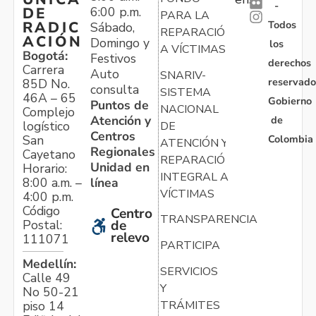
-
6:00 p.m.
DE
PARA LA
Todos
RADIC
Sábado,
REPARACIÓN
ACIÓN
Domingo y
los
A VÍCTIMAS
Bogotá:
Festivos
derechos
Carrera
Auto
SNARIV-
reservado
85D No.
consulta
SISTEMA
46A – 65
Gobierno
Puntos de
NACIONAL
Complejo
Atención y
de
logístico
DE
Centros
Colombia
San
ATENCIÓN Y
Regionales
Cayetano
REPARACIÓN
Unidad en
Horario:
INTEGRAL A
línea
8:00 a.m. –
VÍCTIMAS
4:00 p.m.
Código
Centro
TRANSPARENCIA
Postal:
de
relevo
111071
PARTICIPA
Medellín:
SERVICIOS
Calle 49
Y
No 50-21
TRÁMITES
piso 14