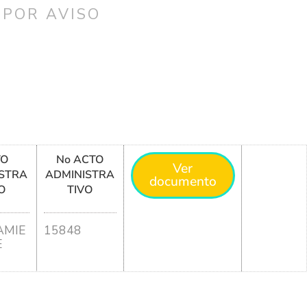
 POR AVISO
TO
No ACTO
Ver
STRA
ADMINISTRA
documento
O
TIVO
MIE
15848
E