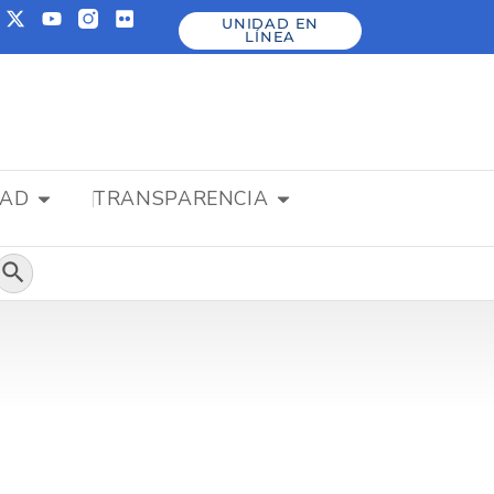
UNIDAD EN
LÍNEA
DAD
TRANSPARENCIA
Botón de búsqueda