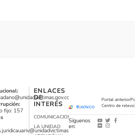
ENLACES
ucional:
DE
udadano@unidadvictimas.gov.co
Portal anterior
Po
INTERÉS
rrupción:
Centro de relevo
 fijo: 157
es
COMUNICACIONES
Síguenos
en:
LA UNIDAD
s.juridicauariv@unidadvictimas.gov.co