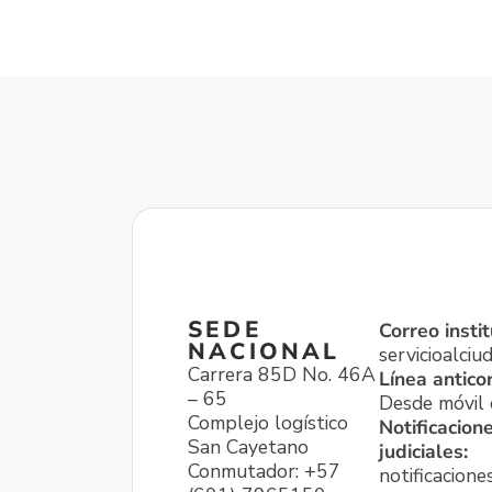
SEDE
Correo instit
NACIONAL
servicioalci
Carrera 85D No. 46A
Línea antico
– 65
Desde móvil o
Complejo logístico
Notificacion
San Cayetano
judiciales:
Conmutador: +57
notificacione