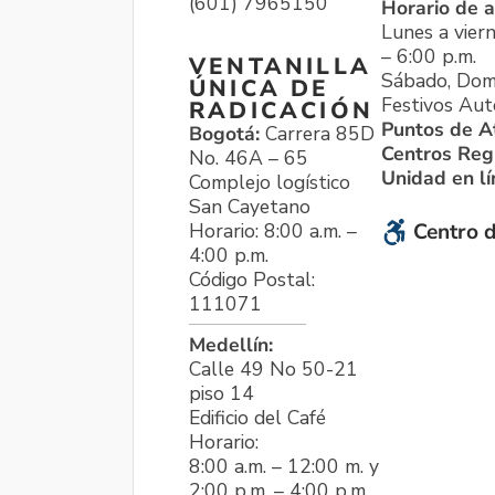
(601) 7965150
Horario de a
Lunes a viern
– 6:00 p.m.
VENTANILLA
Sábado, Dom
ÚNICA DE
Festivos Aut
RADICACIÓN
Puntos de A
Bogotá:
Carrera 85D
Centros Reg
No. 46A – 65
Unidad en l
Complejo logístico
San Cayetano
Horario: 8:00 a.m. –
Centro d
4:00 p.m.
Código Postal:
111071
Medellín:
Calle 49 No 50-21
piso 14
Edificio del Café
Horario:
8:00 a.m. – 12:00 m. y
2:00 p.m. – 4:00 p.m.