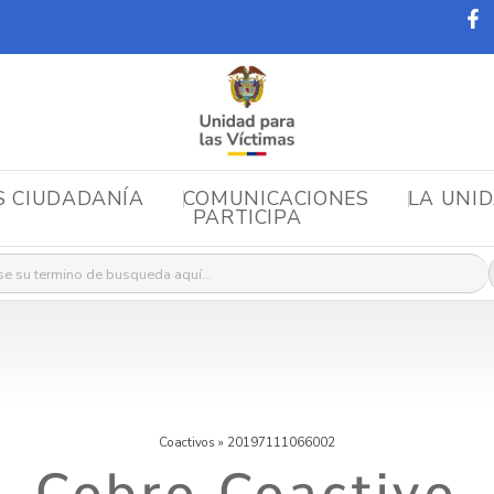
S CIUDADANÍA
COMUNICACIONES
LA UNI
PARTICIPA
r:
Coactivos
»
20197111066002
Cobro Coactivo