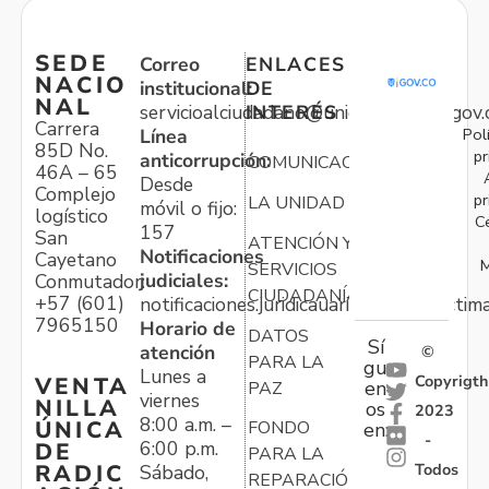
SEDE
Correo
ENLACES
NACIO
institucional:
DE
NAL
servicioalciudadano@unidadvictimas.gov.
INTERÉS
Carrera
Pol
Línea
85D No.
pr
anticorrupción:
COMUNICACIONES
46A – 65
Desde
Complejo
pr
LA UNIDAD
móvil o fijo:
logístico
C
157
San
ATENCIÓN Y
Notificaciones
Cayetano
M
SERVICIOS
judiciales:
Conmutador:
CIUDADANÍA
+57 (601)
notificaciones.juridicauariv@unidadvictim
7965150
Horario de
DATOS
Sí
atención
©
PARA LA
gu
Lunes a
Copyrigth
VENTA
en
PAZ
viernes
NILLA
os
2023
8:00 a.m. –
ÚNICA
FONDO
en:
-
6:00 p.m.
DE
PARA LA
Todos
RADIC
Sábado,
REPARACIÓN