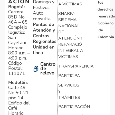
ACIÓN
Domingo y
los
A VÍCTIMAS
Bogotá:
Festivos
derechos
Carrera
Auto
SNARIV-
reservado
85D No.
consulta
SISTEMA
46A – 65
Gobierno
Puntos de
NACIONAL
Complejo
Atención y
de
logístico
DE
Centros
Colombia
San
ATENCIÓN Y
Regionales
Cayetano
REPARACIÓN
Unidad en
Horario:
INTEGRAL A
línea
8:00 a.m. –
VÍCTIMAS
4:00 p.m.
Código
Centro
TRANSPARENCIA
Postal:
de
relevo
111071
PARTICIPA
Medellín:
SERVICIOS
Calle 49
Y
No 50-21
TRÁMITES
piso 14
Edificio del
PARTICIPACIÓN
Café
Horario: