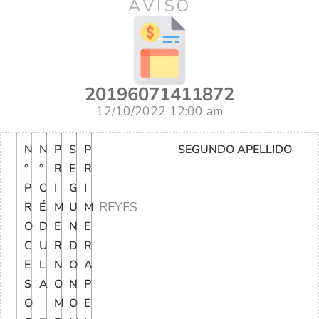
AVISO
20196071411872
12/10/2022 12:00 am
N
N
P
S
P
SEGUNDO APELLIDO
°
°
R
E
R
P
C
I
G
I
REYES
R
É
M
U
M
O
D
E
N
E
C
U
R
D
R
E
L
N
O
A
S
A
O
N
P
O
M
O
E