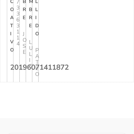
C
7
B
M
L
3
O
R
B
L
3
A
E
R
I
6
3
T
E
D
1
I
J
O
1
O
V
L
4
S
U
O
P
E
L
A
I
T
20196071411872
O
I;
O