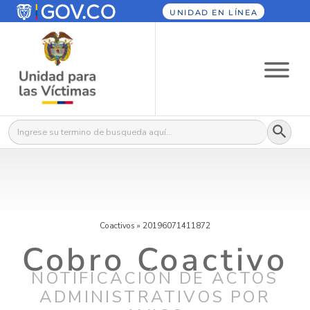
UNIDAD EN LÍNEA
Botón
Buscar:
Coactivos
»
20196071411872
Cobro Coactivo
NOTIFICACIÓN DE ACTOS
ADMINISTRATIVOS POR