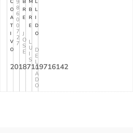
C
9
B
M
L
8
O
R
B
L
6
A
E
R
I
0
0
T
E
D
7
I
J
O
2
O
V
L
7
S
U
O
D
E
I
E
S
L
20187119716142
G
A
D
O