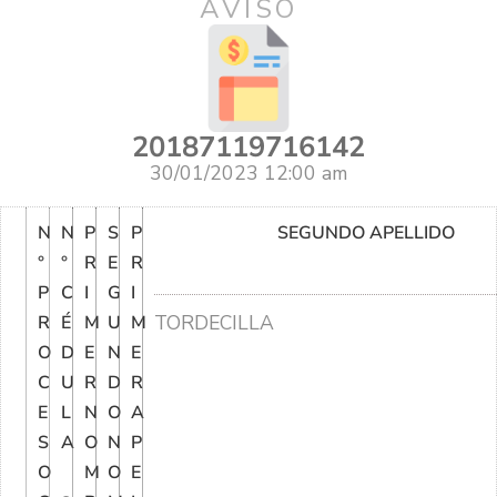
AVISO
20187119716142
30/01/2023 12:00 am
N
N
P
S
P
SEGUNDO APELLIDO
°
°
R
E
R
P
C
I
G
I
TORDECILLA
R
É
M
U
M
O
D
E
N
E
C
U
R
D
R
E
L
N
O
A
S
A
O
N
P
O
M
O
E