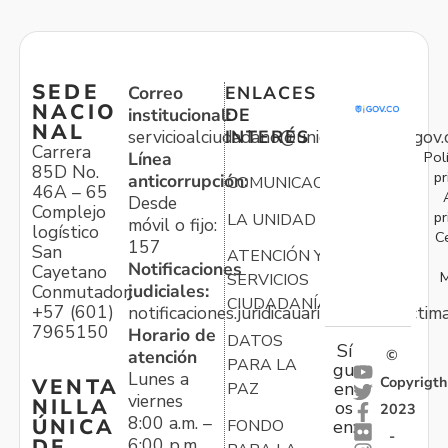
SEDE
Correo
ENLACES
NACIO
institucional:
DE
NAL
servicioalciudadano@unidadvictimas.gov.
INTERÉS
Carrera
Pol
Línea
85D No.
pr
anticorrupción:
COMUNICACIONES
46A – 65
Desde
Complejo
pr
LA UNIDAD
móvil o fijo:
logístico
C
157
San
ATENCIÓN Y
Notificaciones
Cayetano
M
SERVICIOS
judiciales:
Conmutador:
CIUDADANÍA
+57 (601)
notificaciones.juridicauariv@unidadvictim
7965150
Horario de
DATOS
Sí
atención
©
PARA LA
gu
Lunes a
Copyrigth
VENTA
en
PAZ
viernes
NILLA
os
2023
8:00 a.m. –
ÚNICA
FONDO
en:
-
6:00 p.m.
DE