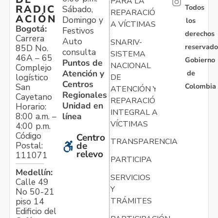
PARA LA
Todos
RADIC
Sábado,
REPARACIÓN
ACIÓN
Domingo y
los
A VÍCTIMAS
Bogotá:
Festivos
derechos
Carrera
Auto
SNARIV-
reservado
85D No.
consulta
SISTEMA
46A – 65
Gobierno
Puntos de
NACIONAL
Complejo
Atención y
de
logístico
DE
Centros
Colombia
San
ATENCIÓN Y
Regionales
Cayetano
REPARACIÓN
Unidad en
Horario:
INTEGRAL A
línea
8:00 a.m. –
VÍCTIMAS
4:00 p.m.
Código
Centro
TRANSPARENCIA
Postal:
de
relevo
111071
PARTICIPA
Medellín:
SERVICIOS
Calle 49
Y
No 50-21
TRÁMITES
piso 14
Edificio del