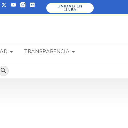
UNIDAD EN
LÍNEA
DAD
TRANSPARENCIA
Botón de búsqueda