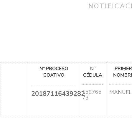
NOTIFICAC
N° PROCESO
N°
PRIME
COATIVO
CÉDULA
NOMBR
159765
MANUEL
20187116439282
73