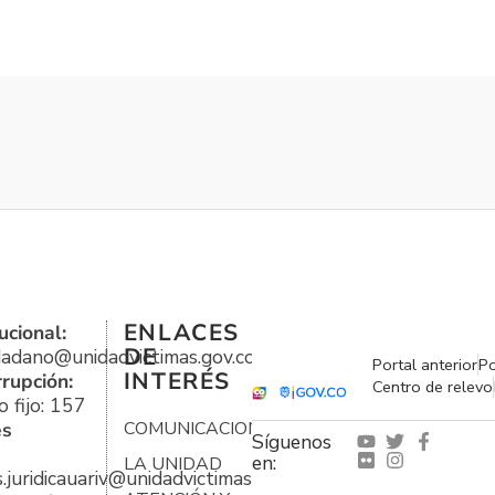
ENLACES
ucional:
DE
udadano@unidadvictimas.gov.co
Portal anterior
Po
INTERÉS
rrupción:
Centro de relevo
 fijo: 157
es
COMUNICACIONES
Síguenos
en:
LA UNIDAD
s.juridicauariv@unidadvictimas.gov.co