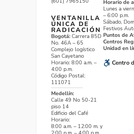
(601) 7965150
Horario de a
Lunes a viern
– 6:00 p.m.
VENTANILLA
Sábado, Dom
ÚNICA DE
Festivos Aut
RADICACIÓN
Puntos de A
Bogotá:
Carrera 85D
Centros Reg
No. 46A – 65
Unidad en l
Complejo logístico
San Cayetano
Horario: 8:00 a.m. –
Centro d
4:00 p.m.
Código Postal:
111071
Medellín:
Calle 49 No 50-21
piso 14
Edificio del Café
Horario:
8:00 a.m. – 12:00 m. y
2:00 p.m. – 4:00 p.m.