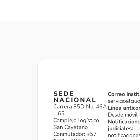
SEDE
Correo instit
NACIONAL
servicioalci
Carrera 85D No. 46A
Línea antico
– 65
Desde móvil o
Complejo logístico
Notificacion
San Cayetano
judiciales:
Conmutador: +57
notificacione