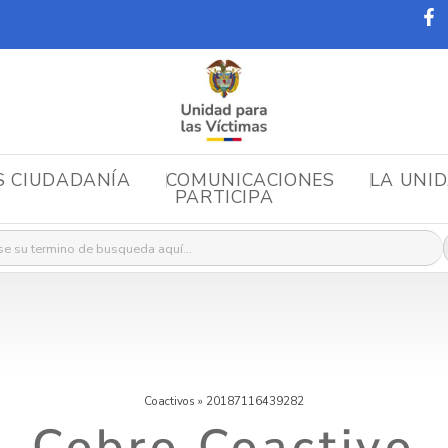
S CIUDADANÍA
COMUNICACIONES
LA UNI
PARTICIPA
r:
Coactivos
»
20187116439282
Cobro Coactivo