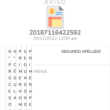
AVISO
20187116422592
30/12/2022 12:00 am
N
N
P
S
P
SEGUNDO APELLIDO
°
°
R
E
R
P
C
I
G
I
MENA
R
É
M
U
M
O
D
E
N
E
C
U
R
D
R
E
L
N
O
A
S
A
O
N
P
O
M
O
E