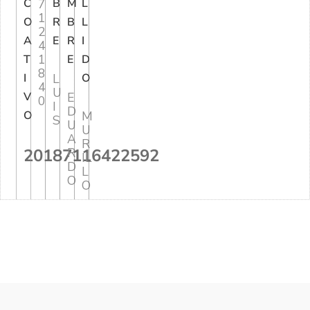
C
7
B
M
L
1
O
R
B
L
2
A
E
R
I
4
1
T
E
D
8
I
L
O
4
U
V
E
0
I
D
O
M
S
U
U
A
R
20187116422592
R
IL
D
L
O
O