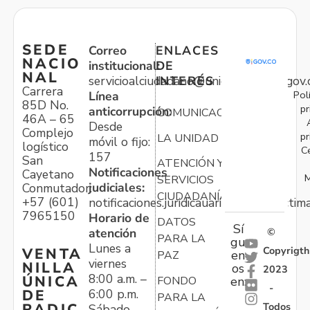
SEDE
Correo
ENLACES
NACIO
institucional:
DE
NAL
servicioalciudadano@unidadvictimas.gov.
INTERÉS
Carrera
Pol
Línea
85D No.
pr
anticorrupción:
COMUNICACIONES
46A – 65
Desde
Complejo
pr
LA UNIDAD
móvil o fijo:
logístico
C
157
San
ATENCIÓN Y
Notificaciones
Cayetano
M
SERVICIOS
judiciales:
Conmutador:
CIUDADANÍA
+57 (601)
notificaciones.juridicauariv@unidadvictim
7965150
Horario de
DATOS
Sí
atención
©
PARA LA
gu
Lunes a
Copyrigth
VENTA
en
PAZ
viernes
NILLA
os
2023
8:00 a.m. –
ÚNICA
FONDO
en:
-
6:00 p.m.
DE
PARA LA
Todos
RADIC
Sábado,