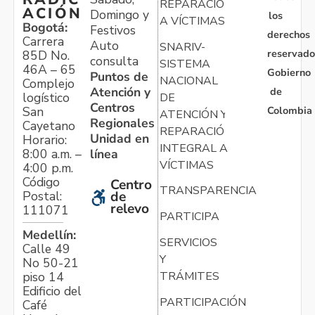
REPARACIÓN
ACIÓN
Domingo y
los
A VÍCTIMAS
Bogotá:
Festivos
derechos
Carrera
Auto
SNARIV-
reservado
85D No.
consulta
SISTEMA
46A – 65
Gobierno
Puntos de
NACIONAL
Complejo
Atención y
de
logístico
DE
Centros
Colombia
San
ATENCIÓN Y
Regionales
Cayetano
REPARACIÓN
Unidad en
Horario:
INTEGRAL A
línea
8:00 a.m. –
VÍCTIMAS
4:00 p.m.
Código
Centro
TRANSPARENCIA
Postal:
de
relevo
111071
PARTICIPA
Medellín:
SERVICIOS
Calle 49
Y
No 50-21
TRÁMITES
piso 14
Edificio del
PARTICIPACIÓN
Café