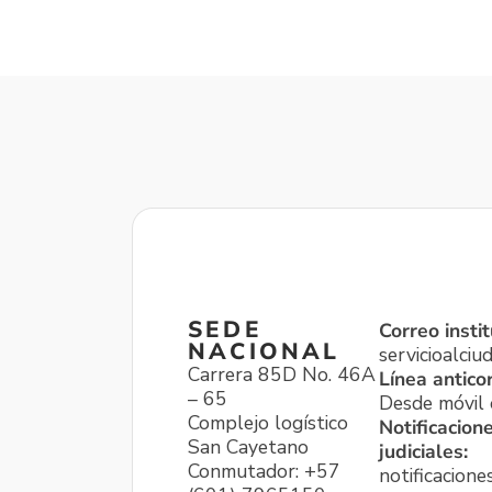
SEDE
Correo instit
NACIONAL
servicioalci
Carrera 85D No. 46A
Línea antico
– 65
Desde móvil o
Complejo logístico
Notificacion
San Cayetano
judiciales:
Conmutador: +57
notificacione