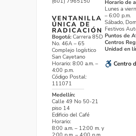
(601) 7965150
Horario de a
Lunes a viern
– 6:00 p.m.
VENTANILLA
Sábado, Dom
ÚNICA DE
Festivos Aut
RADICACIÓN
Puntos de A
Bogotá:
Carrera 85D
Centros Reg
No. 46A – 65
Unidad en l
Complejo logístico
San Cayetano
Horario: 8:00 a.m. –
Centro d
4:00 p.m.
Código Postal:
111071
Medellín:
Calle 49 No 50-21
piso 14
Edificio del Café
Horario:
8:00 a.m. – 12:00 m. y
2:00 p.m. – 4:00 p.m.