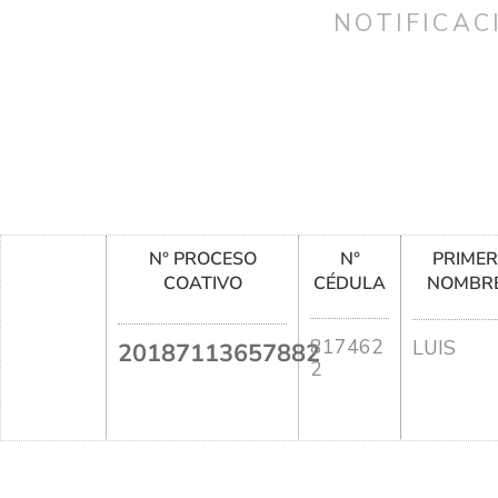
NOTIFICAC
N° PROCESO
N°
PRIME
COATIVO
CÉDULA
NOMBR
817462
LUIS
20187113657882
2