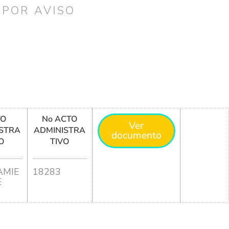
 POR AVISO
TO
No ACTO
Ver
STRA
ADMINISTRA
documento
O
TIVO
MIE
18283
E