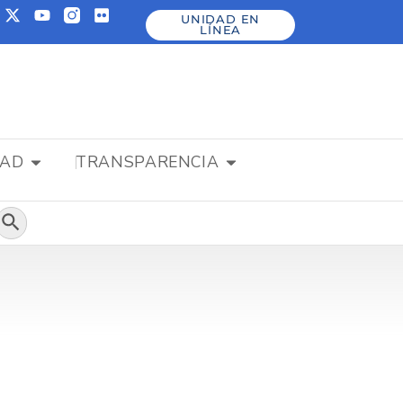
UNIDAD EN
LÍNEA
DAD
TRANSPARENCIA
Botón de búsqueda