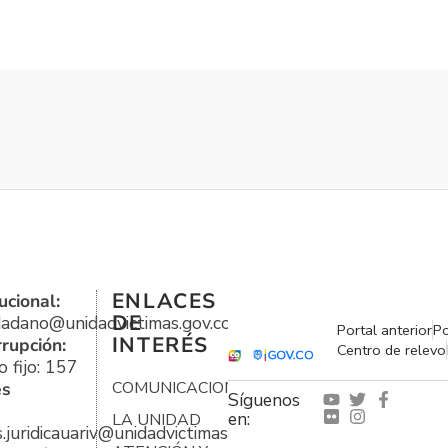
ENLACES
ucional:
DE
udadano@unidadvictimas.gov.co
Portal anterior
Po
INTERÉS
rrupción:
Centro de relevo
 fijo: 157
es
COMUNICACIONES
Síguenos
en:
LA UNIDAD
s.juridicauariv@unidadvictimas.gov.co