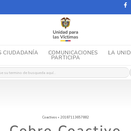
S CIUDADANÍA
COMUNICACIONES
LA UNI
PARTICIPA
r:
Coactivos
»
20187113657882
Cobro Coactivo