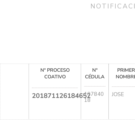
NOTIFICAC
N° PROCESO
N°
PRIME
COATIVO
CÉDULA
NOMBR
107840
JOSE
201871126184652
18