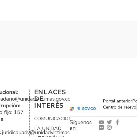
ENLACES
ucional:
DE
udadano@unidadvictimas.gov.co
Portal anterior
Po
INTERÉS
rrupción:
Centro de relevo
 fijo: 157
es
COMUNICACIONES
Síguenos
en:
LA UNIDAD
s.juridicauariv@unidadvictimas.gov.co