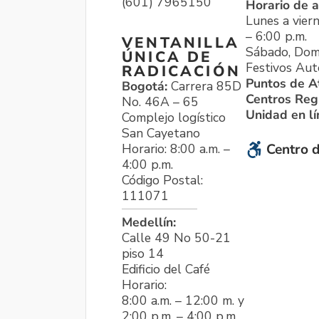
(601) 7965150
Horario de a
Lunes a viern
– 6:00 p.m.
VENTANILLA
Sábado, Dom
ÚNICA DE
Festivos Aut
RADICACIÓN
Puntos de A
Bogotá:
Carrera 85D
Centros Reg
No. 46A – 65
Unidad en l
Complejo logístico
San Cayetano
Horario: 8:00 a.m. –
Centro d
4:00 p.m.
Código Postal:
111071
Medellín:
Calle 49 No 50-21
piso 14
Edificio del Café
Horario:
8:00 a.m. – 12:00 m. y
2:00 p.m. – 4:00 p.m.