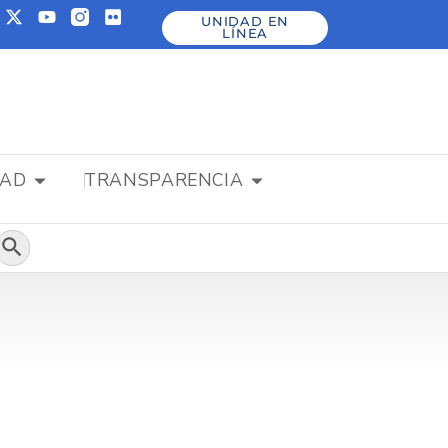
UNIDAD EN
LÍNEA
DAD
TRANSPARENCIA
Botón de búsqueda