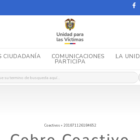
S CIUDADANÍA
COMUNICACIONES
LA UNI
PARTICIPA
r:
Coactivos
»
201871126184652
Cobro Coactivo