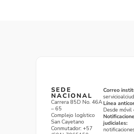
SEDE
Correo instit
NACIONAL
servicioalci
Carrera 85D No. 46A
Línea antico
– 65
Desde móvil o
Complejo logístico
Notificacion
San Cayetano
judiciales:
Conmutador: +57
notificacione