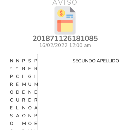
AVISO
201871126181085
16/02/2022 12:00 am
N
N
P
S
P
SEGUNDO APELLIDO
°
°
R
E
R
P
C
I
G
I
R
É
M
U
M
O
D
E
N
E
C
U
R
D
R
E
L
N
O
A
S
A
O
N
P
O
M
O
E