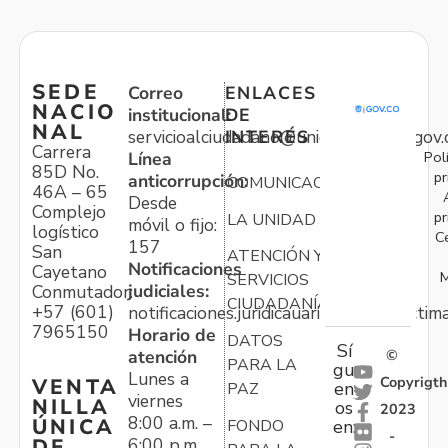
SEDE
Correo
ENLACES
NACIO
institucional:
DE
NAL
servicioalciudadano@unidadvictimas.gov.
INTERÉS
Carrera
Pol
Línea
85D No.
pr
anticorrupción:
COMUNICACIONES
46A – 65
Desde
Complejo
pr
LA UNIDAD
móvil o fijo:
logístico
C
157
San
ATENCIÓN Y
Notificaciones
Cayetano
M
SERVICIOS
judiciales:
Conmutador:
CIUDADANÍA
+57 (601)
notificaciones.juridicauariv@unidadvictim
7965150
Horario de
DATOS
Sí
atención
©
PARA LA
gu
Lunes a
Copyrigth
VENTA
en
PAZ
viernes
NILLA
os
2023
8:00 a.m. –
ÚNICA
FONDO
en:
-
6:00 p.m.
DE