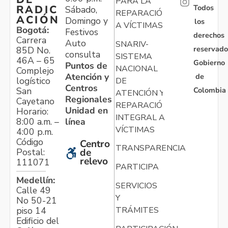
PARA LA
Todos
RADIC
Sábado,
REPARACIÓN
ACIÓN
Domingo y
los
A VÍCTIMAS
Bogotá:
Festivos
derechos
Carrera
Auto
SNARIV-
reservado
85D No.
consulta
SISTEMA
46A – 65
Gobierno
Puntos de
NACIONAL
Complejo
Atención y
de
logístico
DE
Centros
Colombia
San
ATENCIÓN Y
Regionales
Cayetano
REPARACIÓN
Unidad en
Horario:
INTEGRAL A
línea
8:00 a.m. –
VÍCTIMAS
4:00 p.m.
Código
Centro
TRANSPARENCIA
Postal:
de
relevo
111071
PARTICIPA
Medellín:
SERVICIOS
Calle 49
Y
No 50-21
TRÁMITES
piso 14
Edificio del