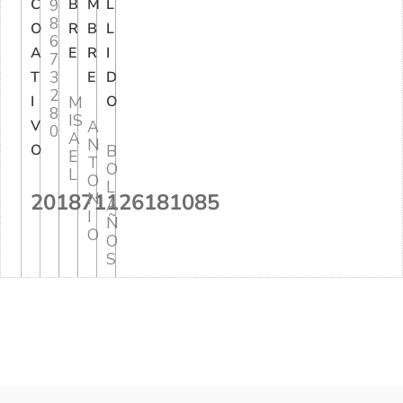
C
9
B
M
L
8
O
R
B
L
6
A
E
R
I
7
3
T
E
D
2
I
M
O
8
IS
V
A
0
A
N
O
B
E
T
O
L
O
L
201871126181085
N
A
I
Ñ
O
O
S