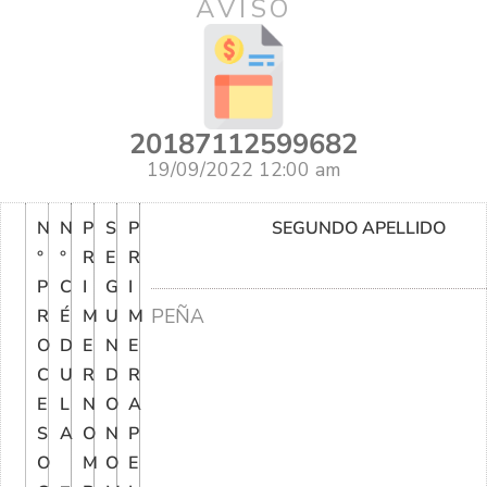
AVISO
20187112599682
19/09/2022 12:00 am
N
N
P
S
P
SEGUNDO APELLIDO
°
°
R
E
R
P
C
I
G
I
PEÑA
R
É
M
U
M
O
D
E
N
E
C
U
R
D
R
E
L
N
O
A
S
A
O
N
P
O
M
O
E