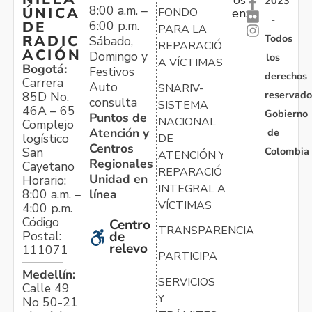
2023
8:00 a.m. –
ÚNICA
FONDO
en:
-
6:00 p.m.
DE
PARA LA
Todos
RADIC
Sábado,
REPARACIÓN
ACIÓN
Domingo y
los
A VÍCTIMAS
Bogotá:
Festivos
derechos
Carrera
Auto
SNARIV-
reservado
85D No.
consulta
SISTEMA
46A – 65
Gobierno
Puntos de
NACIONAL
Complejo
Atención y
de
logístico
DE
Centros
Colombia
San
ATENCIÓN Y
Regionales
Cayetano
REPARACIÓN
Unidad en
Horario:
INTEGRAL A
línea
8:00 a.m. –
VÍCTIMAS
4:00 p.m.
Código
Centro
TRANSPARENCIA
Postal:
de
relevo
111071
PARTICIPA
Medellín:
SERVICIOS
Calle 49
Y
No 50-21