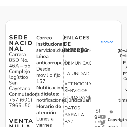
SEDE
Correo
ENLACES
NACIO
institucional:
DE
NAL
servicioalciudadano@unidadvictimas.gov.
INTERÉS
Carrera
Pol
Línea
85D No.
pr
anticorrupción:
COMUNICACIONES
46A – 65
Desde
Complejo
pr
LA UNIDAD
móvil o fijo:
logístico
C
157
San
ATENCIÓN Y
Notificaciones
Cayetano
M
SERVICIOS
judiciales:
Conmutador:
CIUDADANÍA
+57 (601)
notificaciones.juridicauariv@unidadvictim
7965150
Horario de
DATOS
Sí
atención
©
PARA LA
gu
Lunes a
Copyrigth
VENTA
en
PAZ
viernes
NILLA
os