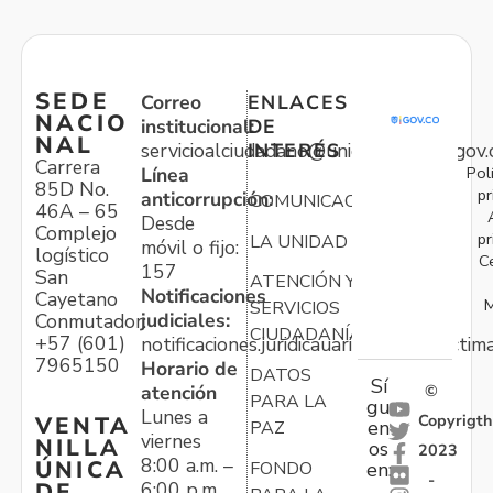
SEDE
Correo
ENLACES
NACIO
institucional:
DE
NAL
servicioalciudadano@unidadvictimas.gov.
INTERÉS
Carrera
Pol
Línea
85D No.
pr
anticorrupción:
COMUNICACIONES
46A – 65
Desde
Complejo
pr
LA UNIDAD
móvil o fijo:
logístico
C
157
San
ATENCIÓN Y
Notificaciones
Cayetano
M
SERVICIOS
judiciales:
Conmutador:
CIUDADANÍA
+57 (601)
notificaciones.juridicauariv@unidadvictim
7965150
Horario de
DATOS
Sí
atención
©
PARA LA
gu
Lunes a
Copyrigth
VENTA
en
PAZ
viernes
NILLA
os
2023
8:00 a.m. –
ÚNICA
FONDO
en:
-
6:00 p.m.
DE