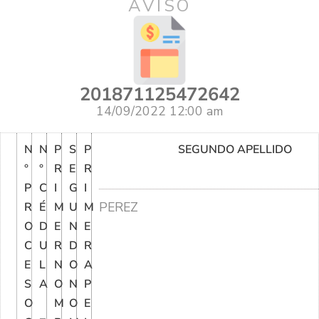
AVISO
201871125472642
14/09/2022 12:00 am
N
N
P
S
P
SEGUNDO APELLIDO
°
°
R
E
R
P
C
I
G
I
PEREZ
R
É
M
U
M
O
D
E
N
E
C
U
R
D
R
E
L
N
O
A
S
A
O
N
P
O
M
O
E