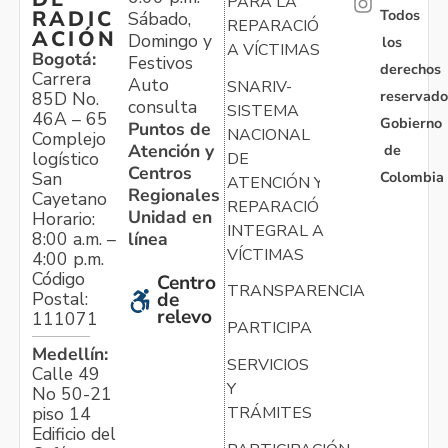
PARA LA
Todos
RADIC
Sábado,
REPARACIÓN
ACIÓN
Domingo y
los
A VÍCTIMAS
Bogotá:
Festivos
derechos
Carrera
Auto
SNARIV-
reservado
85D No.
consulta
SISTEMA
46A – 65
Gobierno
Puntos de
NACIONAL
Complejo
Atención y
de
logístico
DE
Centros
Colombia
San
ATENCIÓN Y
Regionales
Cayetano
REPARACIÓN
Unidad en
Horario:
INTEGRAL A
línea
8:00 a.m. –
VÍCTIMAS
4:00 p.m.
Código
Centro
TRANSPARENCIA
Postal:
de
relevo
111071
PARTICIPA
Medellín:
SERVICIOS
Calle 49
Y
No 50-21
TRÁMITES
piso 14
Edificio del