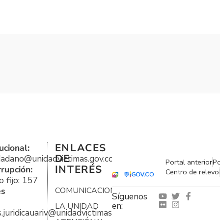
ENLACES
ucional:
DE
udadano@unidadvictimas.gov.co
Portal anterior
Po
INTERÉS
rrupción:
Centro de relevo
 fijo: 157
es
COMUNICACIONES
Síguenos
en:
LA UNIDAD
s.juridicauariv@unidadvictimas.gov.co