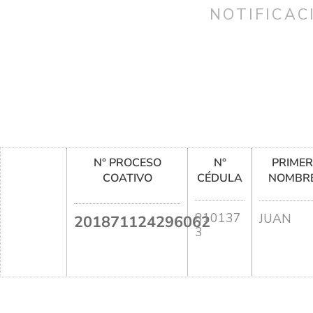
NOTIFICAC
N° PROCESO
N°
PRIME
COATIVO
CÉDULA
NOMBR
810137
JUAN
201871124296062
3