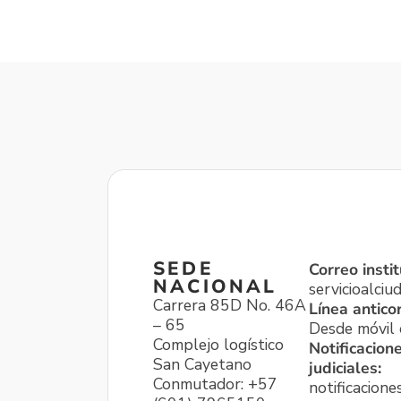
SEDE
Correo instit
NACIONAL
servicioalci
Carrera 85D No. 46A
Línea antico
– 65
Desde móvil o
Complejo logístico
Notificacion
San Cayetano
judiciales:
Conmutador: +57
notificacione