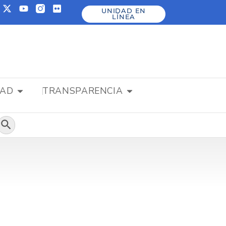
UNIDAD EN
LÍNEA
DAD
TRANSPARENCIA
Botón de búsqueda