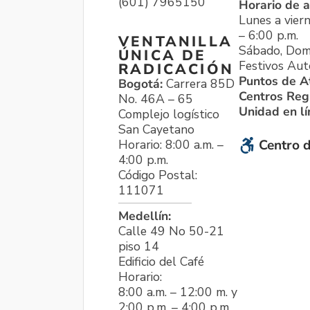
(601) 7965150
Horario de a
Lunes a viern
– 6:00 p.m.
VENTANILLA
Sábado, Dom
ÚNICA DE
Festivos Aut
RADICACIÓN
Puntos de A
Bogotá:
Carrera 85D
Centros Reg
No. 46A – 65
Unidad en l
Complejo logístico
San Cayetano
Horario: 8:00 a.m. –
Centro d
4:00 p.m.
Código Postal:
111071
Medellín:
Calle 49 No 50-21
piso 14
Edificio del Café
Horario:
8:00 a.m. – 12:00 m. y
2:00 p.m. – 4:00 p.m.