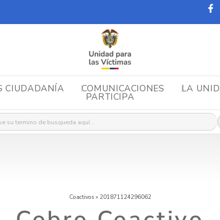
S CIUDADANÍA
COMUNICACIONES
LA UNI
PARTICIPA
r:
Coactivos
»
201871124296062
Cobro Coactivo