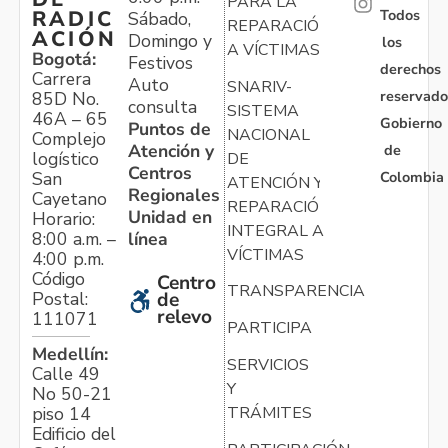
PARA LA
Todos
RADIC
Sábado,
REPARACIÓN
ACIÓN
Domingo y
los
A VÍCTIMAS
Bogotá:
Festivos
derechos
Carrera
Auto
SNARIV-
reservado
85D No.
consulta
SISTEMA
46A – 65
Gobierno
Puntos de
NACIONAL
Complejo
Atención y
de
logístico
DE
Centros
Colombia
San
ATENCIÓN Y
Regionales
Cayetano
REPARACIÓN
Unidad en
Horario:
INTEGRAL A
línea
8:00 a.m. –
VÍCTIMAS
4:00 p.m.
Código
Centro
TRANSPARENCIA
Postal:
de
relevo
111071
PARTICIPA
Medellín:
SERVICIOS
Calle 49
Y
No 50-21
TRÁMITES
piso 14
Edificio del