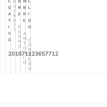
C
8
B
M
L
3
O
R
B
L
2
A
E
R
I
8
8
T
E
D
7
I
P
O
7
E
V
A
D
N
O
C
R
T
O
O
O
R
201871123657712
N
D
I
E
O
R
O