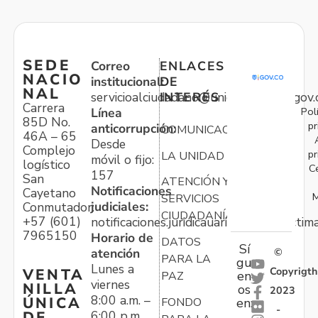
SEDE
Correo
ENLACES
NACIO
institucional:
DE
NAL
servicioalciudadano@unidadvictimas.gov.
INTERÉS
Carrera
Pol
Línea
85D No.
pr
anticorrupción:
COMUNICACIONES
46A – 65
Desde
Complejo
pr
LA UNIDAD
móvil o fijo:
logístico
C
157
San
ATENCIÓN Y
Notificaciones
Cayetano
M
SERVICIOS
judiciales:
Conmutador:
CIUDADANÍA
+57 (601)
notificaciones.juridicauariv@unidadvictim
7965150
Horario de
DATOS
Sí
atención
©
PARA LA
gu
Lunes a
Copyrigth
VENTA
en
PAZ
viernes
NILLA
os
2023
8:00 a.m. –
ÚNICA
FONDO
en:
-
6:00 p.m.
DE