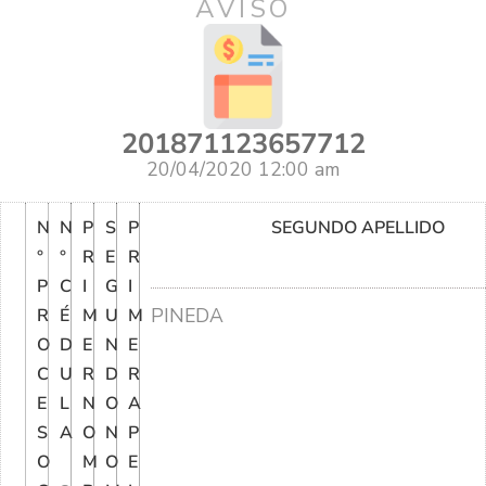
AVISO
201871123657712
20/04/2020 12:00 am
N
N
P
S
P
SEGUNDO APELLIDO
°
°
R
E
R
P
C
I
G
I
PINEDA
R
É
M
U
M
O
D
E
N
E
C
U
R
D
R
E
L
N
O
A
S
A
O
N
P
O
M
O
E