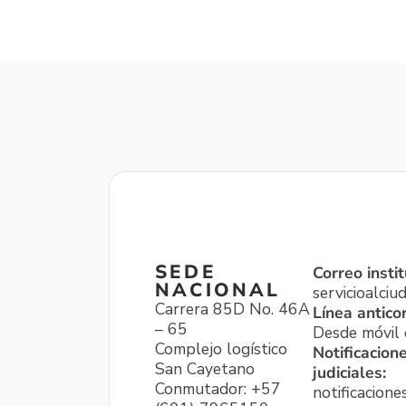
SEDE
Correo instit
NACIONAL
servicioalci
Carrera 85D No. 46A
Línea antico
– 65
Desde móvil o
Complejo logístico
Notificacion
San Cayetano
judiciales:
Conmutador: +57
notificacione