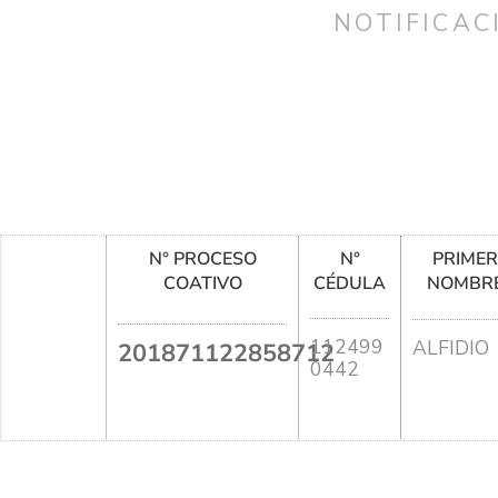
NOTIFICAC
N° PROCESO
N°
PRIME
COATIVO
CÉDULA
NOMBR
112499
ALFIDIO
201871122858712
0442