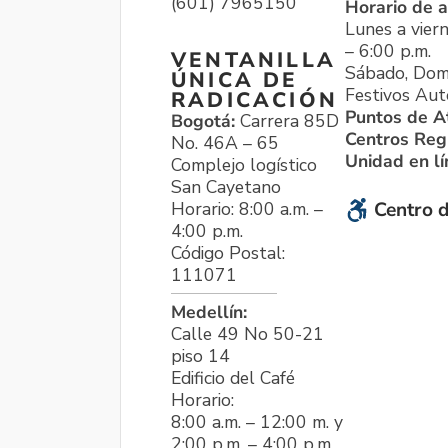
(601) 7965150
Horario de a
Lunes a viern
– 6:00 p.m.
VENTANILLA
Sábado, Dom
ÚNICA DE
Festivos Aut
RADICACIÓN
Puntos de A
Bogotá:
Carrera 85D
Centros Reg
No. 46A – 65
Unidad en l
Complejo logístico
San Cayetano
Horario: 8:00 a.m. –
Centro d
4:00 p.m.
Código Postal:
111071
Medellín:
Calle 49 No 50-21
piso 14
Edificio del Café
Horario:
8:00 a.m. – 12:00 m. y
2:00 p.m. – 4:00 p.m.