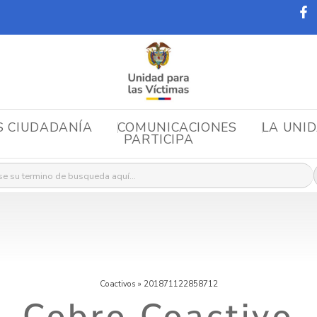
S CIUDADANÍA
COMUNICACIONES
LA UNI
PARTICIPA
r:
Coactivos
»
201871122858712
Cobro Coactivo