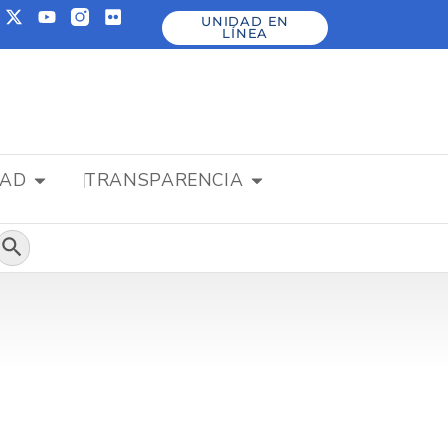
UNIDAD EN
LÍNEA
DAD
TRANSPARENCIA
Botón de búsqueda