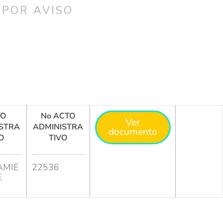
 POR AVISO
TO
No ACTO
Ver
STRA
ADMINISTRA
documento
O
TIVO
MIE
22536
E