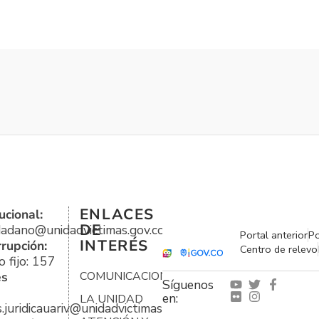
ENLACES
ucional:
DE
udadano@unidadvictimas.gov.co
Portal anterior
Po
INTERÉS
rrupción:
Centro de relevo
 fijo: 157
es
COMUNICACIONES
Síguenos
en:
LA UNIDAD
s.juridicauariv@unidadvictimas.gov.co