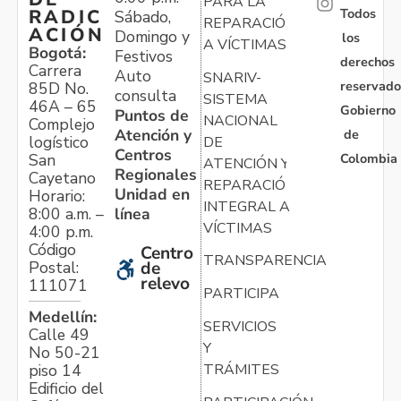
PARA LA
Todos
RADIC
Sábado,
REPARACIÓN
ACIÓN
Domingo y
los
A VÍCTIMAS
Bogotá:
Festivos
derechos
Carrera
Auto
SNARIV-
reservado
85D No.
consulta
SISTEMA
46A – 65
Gobierno
Puntos de
NACIONAL
Complejo
Atención y
de
logístico
DE
Centros
Colombia
San
ATENCIÓN Y
Regionales
Cayetano
REPARACIÓN
Unidad en
Horario:
INTEGRAL A
línea
8:00 a.m. –
VÍCTIMAS
4:00 p.m.
Código
Centro
TRANSPARENCIA
Postal:
de
relevo
111071
PARTICIPA
Medellín:
SERVICIOS
Calle 49
Y
No 50-21
TRÁMITES
piso 14
Edificio del