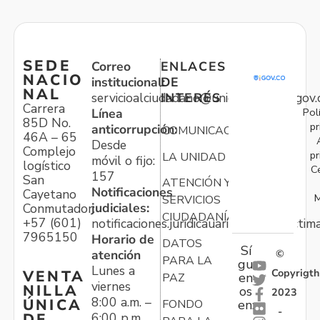
SEDE
Correo
ENLACES
NACIO
institucional:
DE
NAL
servicioalciudadano@unidadvictimas.gov.
INTERÉS
Carrera
Pol
Línea
85D No.
pr
anticorrupción:
COMUNICACIONES
46A – 65
Desde
Complejo
pr
LA UNIDAD
móvil o fijo:
logístico
C
157
San
ATENCIÓN Y
Notificaciones
Cayetano
M
SERVICIOS
judiciales:
Conmutador:
CIUDADANÍA
+57 (601)
notificaciones.juridicauariv@unidadvictim
7965150
Horario de
DATOS
Sí
atención
©
PARA LA
gu
Lunes a
Copyrigth
VENTA
en
PAZ
viernes
NILLA
os
2023
8:00 a.m. –
ÚNICA
FONDO
en:
-
6:00 p.m.
DE