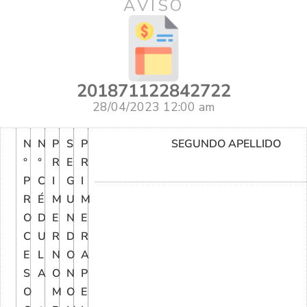
AVISO
201871122842722
28/04/2023 12:00 am
N
N
P
S
P
SEGUNDO APELLIDO
°
°
R
E
R
P
C
I
G
I
R
É
M
U
M
O
D
E
N
E
C
U
R
D
R
E
L
N
O
A
S
A
O
N
P
O
M
O
E