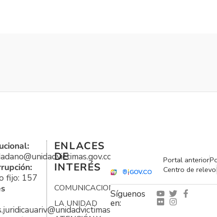
ENLACES
ucional:
DE
udadano@unidadvictimas.gov.co
Portal anterior
Po
INTERÉS
rrupción:
Centro de relevo
 fijo: 157
es
COMUNICACIONES
Síguenos
en:
LA UNIDAD
s.juridicauariv@unidadvictimas.gov.co