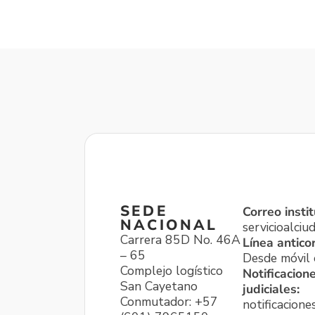
SEDE
Correo instit
NACIONAL
servicioalci
Carrera 85D No. 46A
Línea antico
– 65
Desde móvil o
Complejo logístico
Notificacion
San Cayetano
judiciales:
Conmutador: +57
notificacione