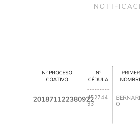
NOTIFICAC
N° PROCESO
N°
PRIME
COATIVO
CÉDULA
NOMBR
452744
BERNAR
201871122380922
33
O