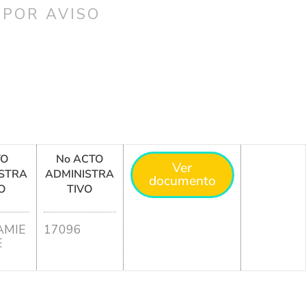
 POR AVISO
TO
No ACTO
Ver
STRA
ADMINISTRA
documento
O
TIVO
MIE
17096
E