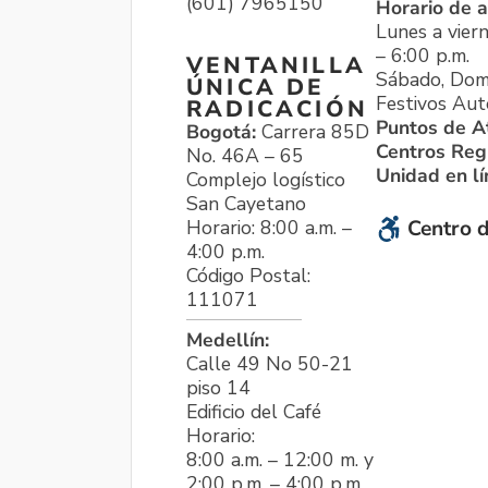
(601) 7965150
Horario de a
Lunes a viern
– 6:00 p.m.
VENTANILLA
Sábado, Dom
ÚNICA DE
Festivos Aut
RADICACIÓN
Puntos de A
Bogotá:
Carrera 85D
Centros Reg
No. 46A – 65
Unidad en l
Complejo logístico
San Cayetano
Horario: 8:00 a.m. –
Centro d
4:00 p.m.
Código Postal:
111071
Medellín:
Calle 49 No 50-21
piso 14
Edificio del Café
Horario:
8:00 a.m. – 12:00 m. y
2:00 p.m. – 4:00 p.m.