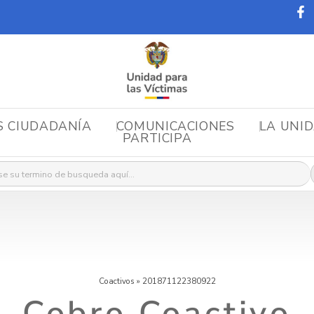
S CIUDADANÍA
COMUNICACIONES
LA UNI
PARTICIPA
r:
Coactivos
»
201871122380922
Cobro Coactivo