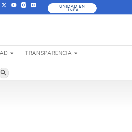
UNIDAD EN
LÍNEA
DAD
TRANSPARENCIA
Botón de búsqueda