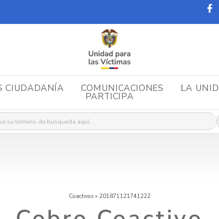
S CIUDADANÍA
COMUNICACIONES
LA UNI
PARTICIPA
r:
Coactivos
»
201871121741222
Cobro Coactivo