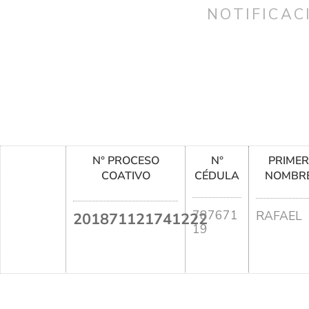
NOTIFICAC
N° PROCESO
N°
PRIME
COATIVO
CÉDULA
NOMBR
787671
RAFAEL
201871121741222
19