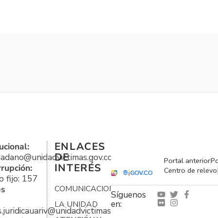
ENLACES
ucional:
DE
udadano@unidadvictimas.gov.co
Portal anterior
Po
INTERÉS
rrupción:
Centro de relevo
 fijo: 157
es
COMUNICACIONES
Síguenos
en:
LA UNIDAD
s.juridicauariv@unidadvictimas.gov.co