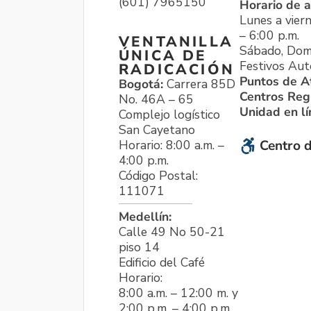
(601) 7965150
Horario de a
Lunes a viern
– 6:00 p.m.
VENTANILLA
Sábado, Dom
ÚNICA DE
Festivos Aut
RADICACIÓN
Puntos de A
Bogotá:
Carrera 85D
Centros Reg
No. 46A – 65
Unidad en l
Complejo logístico
San Cayetano
Horario: 8:00 a.m. –
Centro d
4:00 p.m.
Código Postal:
111071
Medellín:
Calle 49 No 50-21
piso 14
Edificio del Café
Horario:
8:00 a.m. – 12:00 m. y
2:00 p.m. – 4:00 p.m.