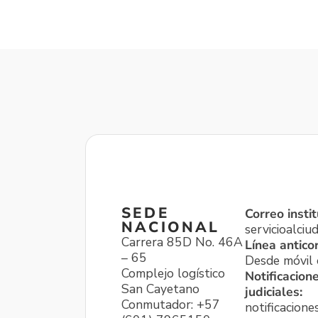
SEDE
Correo instit
NACIONAL
servicioalci
Carrera 85D No. 46A
Línea antico
– 65
Desde móvil o
Complejo logístico
Notificacion
San Cayetano
judiciales:
Conmutador: +57
notificacione