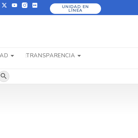
UNIDAD EN
LÍNEA
DAD
TRANSPARENCIA
Botón de búsqueda