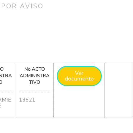
 POR AVISO
TO
No ACTO
Ver
STRA
ADMINISTRA
documento
O
TIVO
MIE
13521
E