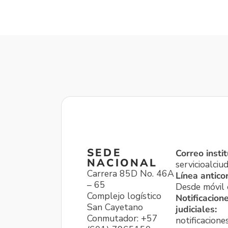
SEDE
Correo instit
NACIONAL
servicioalci
Carrera 85D No. 46A
Línea antico
– 65
Desde móvil o
Complejo logístico
Notificacion
San Cayetano
judiciales:
Conmutador: +57
notificacione