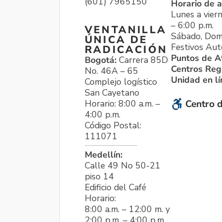
(601) 7965150
Horario de a
Lunes a viern
– 6:00 p.m.
VENTANILLA
Sábado, Dom
ÚNICA DE
Festivos Aut
RADICACIÓN
Puntos de A
Bogotá:
Carrera 85D
Centros Reg
No. 46A – 65
Unidad en l
Complejo logístico
San Cayetano
Horario: 8:00 a.m. –
Centro d
4:00 p.m.
Código Postal:
111071
Medellín:
Calle 49 No 50-21
piso 14
Edificio del Café
Horario:
8:00 a.m. – 12:00 m. y
2:00 p.m. – 4:00 p.m.