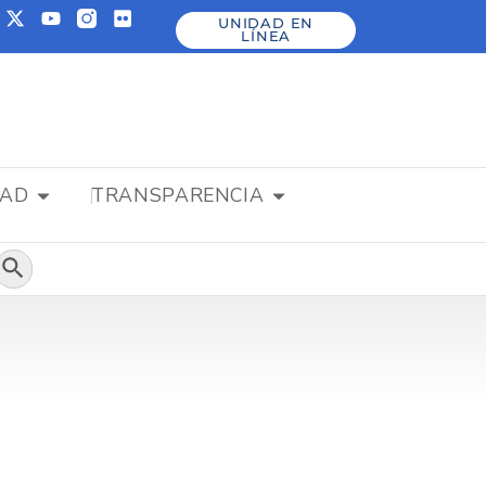
UNIDAD EN
LÍNEA
DAD
TRANSPARENCIA
Botón de búsqueda