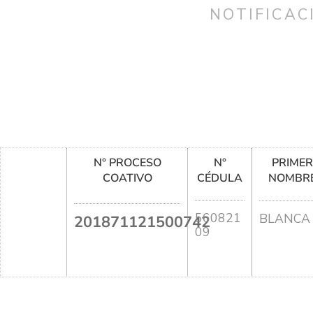
NOTIFICAC
N° PROCESO
N°
PRIME
COATIVO
CÉDULA
NOMBR
560821
BLANCA
201871121500742
09