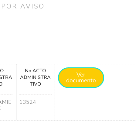
 POR AVISO
TO
No ACTO
Ver
STRA
ADMINISTRA
documento
O
TIVO
MIE
13524
E