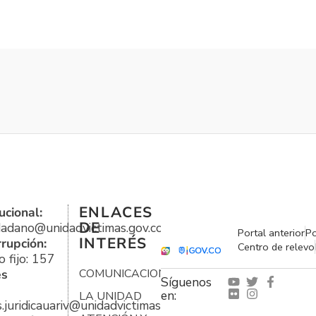
ENLACES
ucional:
DE
udadano@unidadvictimas.gov.co
Portal anterior
Po
INTERÉS
rrupción:
Centro de relevo
 fijo: 157
es
COMUNICACIONES
Síguenos
en:
LA UNIDAD
s.juridicauariv@unidadvictimas.gov.co