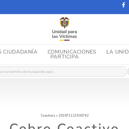
S CIUDADANÍA
COMUNICACIONES
LA UNI
PARTICIPA
r:
Coactivos
»
201871121500742
Cobro Coactivo