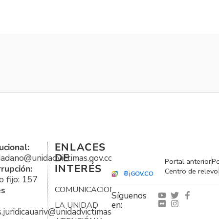
ENLACES
ucional:
DE
udadano@unidadvictimas.gov.co
Portal anterior
Po
INTERÉS
rrupción:
Centro de relevo
 fijo: 157
es
COMUNICACIONES
Síguenos
en:
LA UNIDAD
s.juridicauariv@unidadvictimas.gov.co