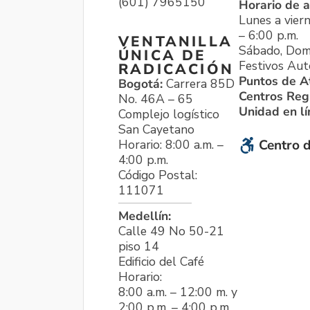
(601) 7965150
Horario de a
Lunes a viern
– 6:00 p.m.
VENTANILLA
Sábado, Dom
ÚNICA DE
Festivos Aut
RADICACIÓN
Puntos de A
Bogotá:
Carrera 85D
Centros Reg
No. 46A – 65
Unidad en l
Complejo logístico
San Cayetano
Horario: 8:00 a.m. –
Centro d
4:00 p.m.
Código Postal:
111071
Medellín:
Calle 49 No 50-21
piso 14
Edificio del Café
Horario:
8:00 a.m. – 12:00 m. y
2:00 p.m. – 4:00 p.m.