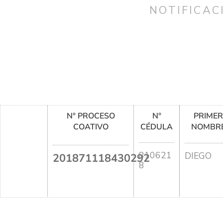
NOTIFICAC
N° PROCESO
N°
PRIME
COATIVO
CÉDULA
NOMBR
810621
DIEGO
201871118430292
8