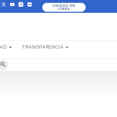
UNIDAD EN
LÍNEA
DAD
TRANSPARENCIA
Botón de búsqueda