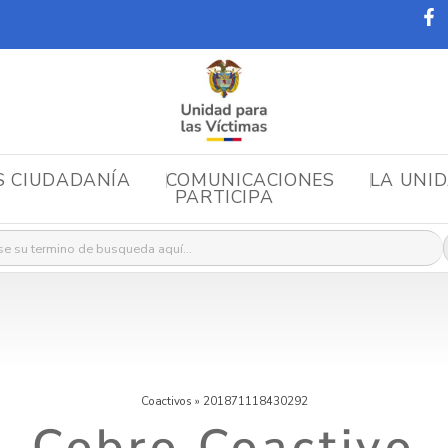
S CIUDADANÍA
COMUNICACIONES
LA UNI
PARTICIPA
r:
Coactivos
»
201871118430292
Cobro Coactivo