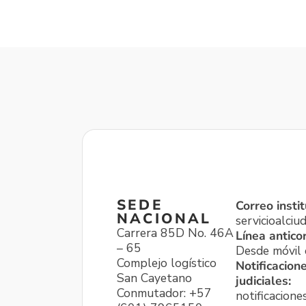
SEDE
Correo instit
NACIONAL
servicioalci
Carrera 85D No. 46A
Línea antico
– 65
Desde móvil o
Complejo logístico
Notificacion
San Cayetano
judiciales:
Conmutador: +57
notificacione