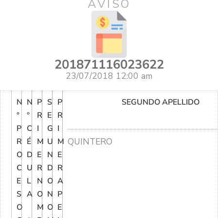
AVISO
201871116023622
23/07/2018 12:00 am
N
N
P
S
P
SEGUNDO APELLIDO
°
°
R
E
R
P
C
I
G
I
QUINTERO
R
É
M
U
M
O
D
E
N
E
C
U
R
D
R
E
L
N
O
A
S
A
O
N
P
O
M
O
E