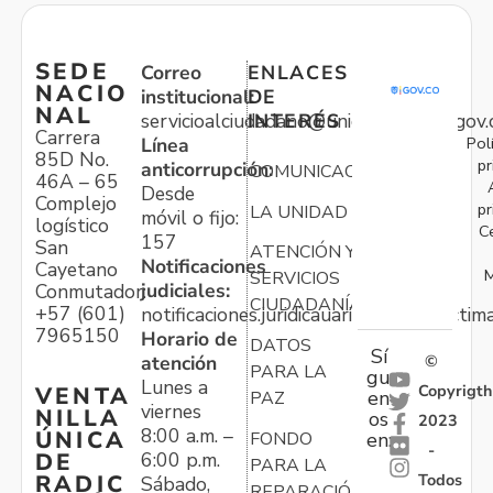
SEDE
Correo
ENLACES
NACIO
institucional:
DE
NAL
servicioalciudadano@unidadvictimas.gov.
INTERÉS
Carrera
Pol
Línea
85D No.
pr
anticorrupción:
COMUNICACIONES
46A – 65
Desde
Complejo
pr
LA UNIDAD
móvil o fijo:
logístico
C
157
San
ATENCIÓN Y
Notificaciones
Cayetano
M
SERVICIOS
judiciales:
Conmutador:
CIUDADANÍA
+57 (601)
notificaciones.juridicauariv@unidadvictim
7965150
Horario de
DATOS
Sí
atención
©
PARA LA
gu
Lunes a
Copyrigth
VENTA
en
PAZ
viernes
NILLA
os
2023
8:00 a.m. –
ÚNICA
FONDO
en:
-
6:00 p.m.
DE
PARA LA
Todos
RADIC
Sábado,
REPARACIÓN