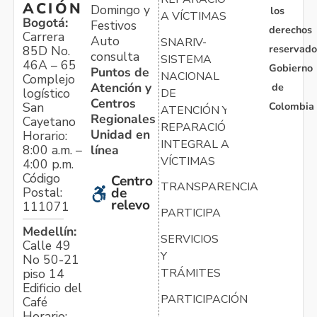
ACIÓN
Domingo y
los
A VÍCTIMAS
Bogotá:
Festivos
derechos
Carrera
Auto
SNARIV-
reservado
85D No.
consulta
SISTEMA
46A – 65
Gobierno
Puntos de
NACIONAL
Complejo
Atención y
de
logístico
DE
Centros
Colombia
San
ATENCIÓN Y
Regionales
Cayetano
REPARACIÓN
Unidad en
Horario:
INTEGRAL A
línea
8:00 a.m. –
VÍCTIMAS
4:00 p.m.
Código
Centro
TRANSPARENCIA
Postal:
de
relevo
111071
PARTICIPA
Medellín:
SERVICIOS
Calle 49
Y
No 50-21
TRÁMITES
piso 14
Edificio del
PARTICIPACIÓN
Café
Horario: