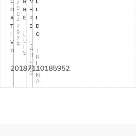
C
7
B
M
L
9
O
R
B
L
0
A
E
R
I
4
4
T
E
D
9
I
L
O
7
U
V
C
9
I
A
O
T
S
R
R
L
I
20187110185952
O
A
S
N
A