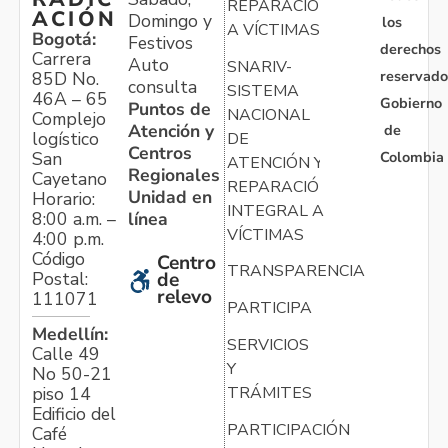
REPARACIÓN
ACIÓN
Domingo y
los
A VÍCTIMAS
Bogotá:
Festivos
derechos
Carrera
Auto
SNARIV-
reservado
85D No.
consulta
SISTEMA
46A – 65
Gobierno
Puntos de
NACIONAL
Complejo
Atención y
de
logístico
DE
Centros
Colombia
San
ATENCIÓN Y
Regionales
Cayetano
REPARACIÓN
Unidad en
Horario:
INTEGRAL A
línea
8:00 a.m. –
VÍCTIMAS
4:00 p.m.
Código
Centro
TRANSPARENCIA
Postal:
de
relevo
111071
PARTICIPA
Medellín:
SERVICIOS
Calle 49
Y
No 50-21
TRÁMITES
piso 14
Edificio del
PARTICIPACIÓN
Café