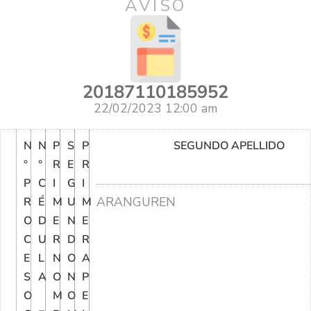
AVISO
20187110185952
22/02/2023 12:00 am
N
N
P
S
P
SEGUNDO APELLIDO
°
°
R
E
R
P
C
I
G
I
ARANGUREN
R
É
M
U
M
O
D
E
N
E
C
U
R
D
R
E
L
N
O
A
S
A
O
N
P
O
M
O
E