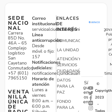
SEDE
Correo
ENLACES
NACIO
institucional:
DE
NAL
servicioalciudadano@unidadvictimas.gov.
INTERÉS
Carrera
Pol
Línea
85D No.
pr
anticorrupción:
COMUNICACIONES
46A – 65
Desde
Complejo
pr
LA UNIDAD
móvil o fijo:
logístico
C
157
San
ATENCIÓN Y
Notificaciones
Cayetano
M
SERVICIOS
judiciales:
Conmutador:
CIUDADANÍA
+57 (601)
notificaciones.juridicauariv@unidadvictim
7965150
Horario de
DATOS
Sí
atención
©
PARA LA
gu
Lunes a
Copyrigth
VENTA
en
PAZ
viernes
NILLA
os
2023
8:00 a.m. –
ÚNICA
FONDO
en:
-
6:00 p.m.
DE
PARA LA
Todos
RADIC
Sábado,