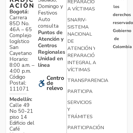
REPARACIÓN
ACIÓN
Domingo y
los
A VÍCTIMAS
Bogotá:
Festivos
derechos
Carrera
Auto
SNARIV-
reservado
85D No.
consulta
SISTEMA
46A – 65
Gobierno
Puntos de
NACIONAL
Complejo
Atención y
de
logístico
DE
Centros
Colombia
San
ATENCIÓN Y
Regionales
Cayetano
REPARACIÓN
Unidad en
Horario:
INTEGRAL A
línea
8:00 a.m. –
VÍCTIMAS
4:00 p.m.
Código
Centro
TRANSPARENCIA
Postal:
de
relevo
111071
PARTICIPA
Medellín:
SERVICIOS
Calle 49
Y
No 50-21
TRÁMITES
piso 14
Edificio del
PARTICIPACIÓN
Café