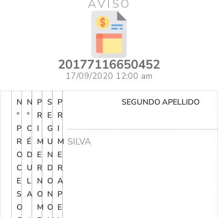
AVISO
20177116650452
17/09/2020 12:00 am
N
N
P
S
P
SEGUNDO APELLIDO
°
°
R
E
R
P
C
I
G
I
SILVA
R
É
M
U
M
O
D
E
N
E
C
U
R
D
R
E
L
N
O
A
S
A
O
N
P
O
M
O
E