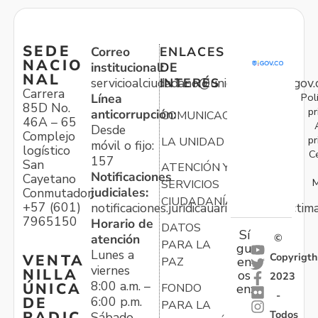
SEDE
Correo
ENLACES
NACIO
institucional:
DE
NAL
servicioalciudadano@unidadvictimas.gov.
INTERÉS
Carrera
Pol
Línea
85D No.
pr
anticorrupción:
COMUNICACIONES
46A – 65
Desde
Complejo
pr
LA UNIDAD
móvil o fijo:
logístico
C
157
San
ATENCIÓN Y
Notificaciones
Cayetano
M
SERVICIOS
judiciales:
Conmutador:
CIUDADANÍA
+57 (601)
notificaciones.juridicauariv@unidadvictim
7965150
Horario de
DATOS
Sí
atención
©
PARA LA
gu
Lunes a
Copyrigth
VENTA
en
PAZ
viernes
NILLA
os
2023
8:00 a.m. –
ÚNICA
FONDO
en:
-
6:00 p.m.
DE
PARA LA
Todos
RADIC
Sábado,